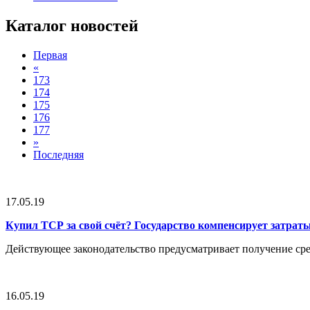
Каталог новостей
Первая
«
173
174
175
176
177
»
Последняя
17.05.19
Купил ТСР за свой счёт? Государство компенсирует затрат
Действующее законодательство предусматривает получение ср
16.05.19