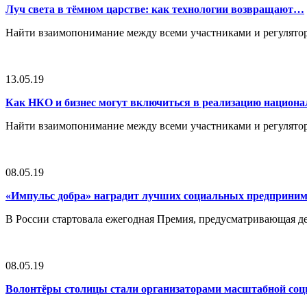
Луч света в тёмном царстве: как технологии возвращают…
Найти взаимопонимание между всеми участниками и регулято
13.05.19
Как НКО и бизнес могут включиться в реализацию нацио
Найти взаимопонимание между всеми участниками и регулято
08.05.19
«Импульс добра» наградит лучших социальных предприни
В России стартовала ежегодная Премия, предусматривающая 
08.05.19
Волонтёры столицы стали организаторами масштабной со