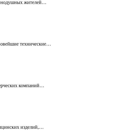
равнодушных жителей…
 новейшие технические…
мерческих компаний…
дицинских изделий,…