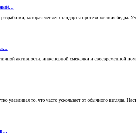
онный…
й разработки, которая меняет стандарты протезирования бедра.
лка…
ие личной активности, инженерной смекалки и своевременной п
…
ко улавливая то, что часто ускользает от обычного взгляда. Нас
ов…