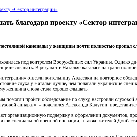
оекту «Сектор интеграции»
ать благодаря проекту «Сектор интегра
а постоянной канонады у женщины почти полностью пропал сл
 находилась под контролем Вооружённых сил Украины. Однако ди
щине слышать. В результате Наталья оказалась на грани полной
нтеграции» отвезли жительницу Авдеевки на повторное обслед
остояние слуха у Натальи лучше, чем полагали украинские спец
ому женщина снова стала хорошо слышать.
 помогли пройти обследование по слуху, настроили слуховой апп
луховой аппарат», – поделился Александр Калугин, представите
ют организационную поддержку в оформлении документов, про
ников специальной военной операции, а также жителей Донбасса
программы получил человек с инвалидностью по слуху. Ранее пр