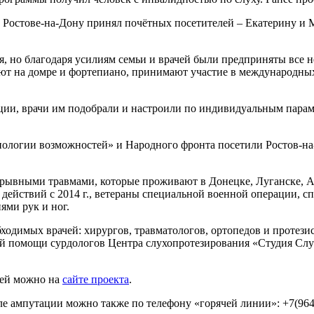
в Ростове-на-Дону принял почётных посетителей – Екатерину и
, но благодаря усилиям семьи и врачей были предприняты все 
ают на домре и фортепиано, принимают участие в международных
и, врачи им подобрали и настроили по индивидуальным парамет
хнологии возможностей» и Народного фронта посетили Ростов-н
рывными травмами, которые проживают в Донецке, Луганске, Ав
 действий с 2014 г., ветераны специальной военной операции,
ями рук и ног.
ходимых врачей: хирургов, травматологов, ортопедов и протези
й помощи сурдологов Центра слухопротезирования «Студия Слух
 ней можно на
сайте проекта
.
е ампутации можно также по телефону «горячей линии»: +7(964)