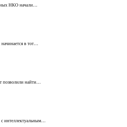
ванных НКО начали…
 начинается в тот…
ет позволили найти…
ля с интеллектуальным…