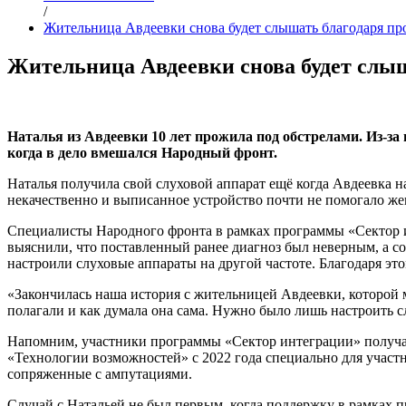
/
Жительница Авдеевки снова будет слышать благодаря пр
Жительница Авдеевки снова будет слыш
Наталья из Авдеевки 10 лет прожила под обстрелами. Из-з
когда в дело вмешался Народный фронт.
Наталья получила свой слуховой аппарат ещё когда Авдеевка
некачественно и выписанное устройство почти не помогало жен
Специалисты Народного фронта в рамках программы «Сектор и
выяснили, что поставленный ранее диагноз был неверным, а с
настроили слуховые аппараты на другой частоте. Благодаря эт
«Закончилась наша история с жительницей Авдеевки, которой мы
полагали и как думала она сама. Нужно было лишь настроить с
Напомним, участники программы «Сектор интеграции» получа
«Технологии возможностей» с 2022 года специально для участ
сопряженные с ампутациями.
Случай с Натальей не был первым, когда поддержку в рамках 