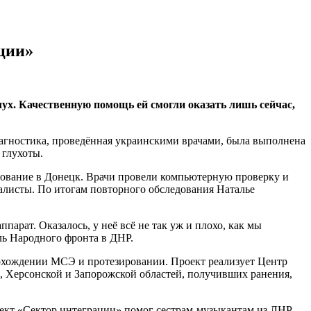
ции»
ух. Качественную помощь ей смогли оказать лишь сейчас,
агностика, проведённая украинскими врачами, была выполнена
 глухоты.
ование в Донецк. Врачи провели компьютерную проверку и
иалисты. По итогам повторного обследования Наталье
арат. Оказалось, у неё всё не так уж и плохо, как мы
ль Народного фронта в ДНР.
хождении МСЭ и протезировании. Проект реализует Центр
, Херсонской и Запорожской областей, получивших ранения,
оект «Сектор интеграции» помог сестрам-музыкантам из ЛНР.