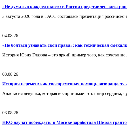
«Не думать о каждом шаге»: в России представлен электр
3 августа 2026 года в ТАСС состоялась презентация российско
04.08.26
«Не бояться узнавать свои права»: как техническая смека
История Юрия Глазова – это яркий пример того, как сочетан
03.08.26
История перемен: как своевременная помощь возвращает
Анастасия девушка, которая воспринимает этот мир сердцем, чут
03.08.26
НКО научат побеждать: в Москве заработала Школа грант