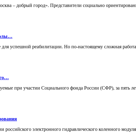
«Москва – добрый город». Представители социально ориентиро
колы…
 для успешной реабилитации. Но по-настоящему сложная работа
ого…
зуемые при участии Социального фонда России (СФР), за пять л
рования
ии российского электронного гидравлического коленного моду