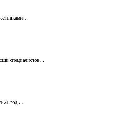
 Участниками…
омощи специалистов…
те 21 год,…