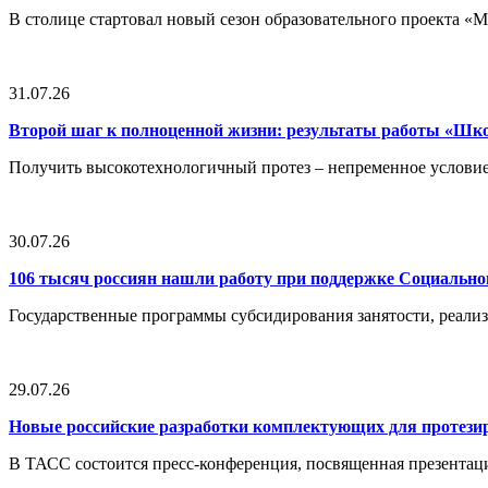
В столице стартовал новый сезон образовательного проекта 
31.07.26
Второй шаг к полноценной жизни: результаты работы «Ш
Получить высокотехнологичный протез – непременное условие
30.07.26
106 тысяч россиян нашли работу при поддержке Социальн
Государственные программы субсидирования занятости, реали
29.07.26
Новые российские разработки комплектующих для протези
В ТАСС состоится пресс-конференция, посвященная презентац