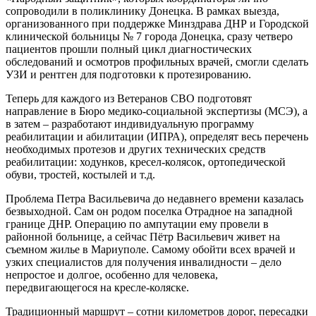
сопроводили в поликлинику Донецка. В рамках выезда,
организованного при поддержке Минздрава ДНР и Городской
клинической больницы № 7 города Донецка, сразу четверо
пациентов прошли полный цикл диагностических
обследований и осмотров профильных врачей, смогли сделать
УЗИ и рентген для подготовки к протезированию.
Теперь для каждого из Ветеранов СВО подготовят
направление в Бюро медико-социальной экспертизы (МСЭ), а
в затем – разработают индивидуальную программу
реабилитации и абилитации (ИПРА), определят весь перечень
необходимых протезов и других технических средств
реабилитации: ходунков, кресел-колясок, ортопедической
обуви, тростей, костылей и т.д.
Проблема Петра Васильевича до недавнего времени казалась
безвыходной. Сам он родом поселка Отрадное на западной
границе ДНР. Операцию по ампутации ему провели в
районной больнице, а сейчас Пётр Васильевич живет на
съемном жилье в Мариуполе. Самому обойти всех врачей и
узких специалистов для получения инвалидности – дело
непростое и долгое, особенно для человека,
передвигающегося на кресле-коляске.
Традиционный маршрут – сотни километров дорог, пересадки