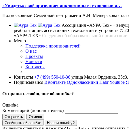
«Увидеть» своё призвание: инклюзивные технологии и…
Подмосковный Семейный центр имени А.И. Мещерякова стал ме
Ассоциация «АУРА-Тех» – ведущи
реабилитации, ассистивных технологий и устройств
© 2
«АУРА-ТЕХ»
Сведения об образовательной организации
Меню
Поддержка производителей
О нас
Проекты
Новости
Контакты
Контакты
+7 (499) 550-10-36
улица Малая Ордынка, 35с3, 
Подписывайся
ВКонтакте
Одноклассники
Habr
Youtube
Я
Отправить сообщение об ошибке?
Ошибка:
Комментарий (дополнительно)
Отправить
Отмена
Сообщить об ошибке
Нашли ошибку?
Выделите опечатку и нажмите
+
, чтобы отправить 
Ctrl
Enter