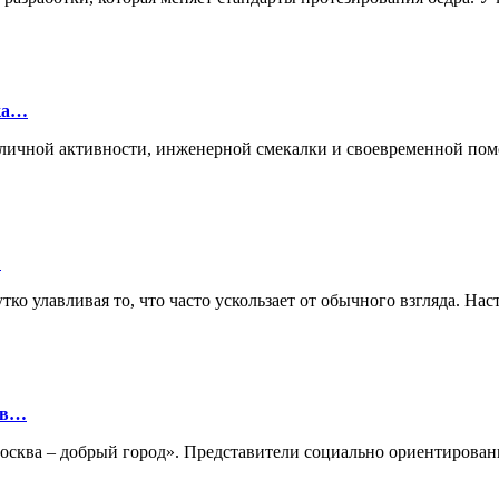
лка…
ие личной активности, инженерной смекалки и своевременной п
…
ко улавливая то, что часто ускользает от обычного взгляда. Нас
ов…
«Москва – добрый город». Представители социально ориентиро