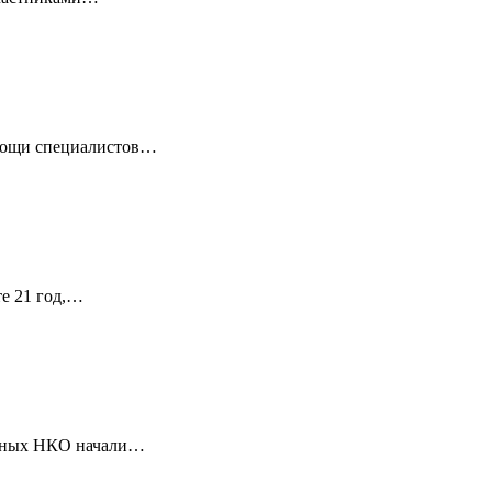
омощи специалистов…
те 21 год,…
ванных НКО начали…