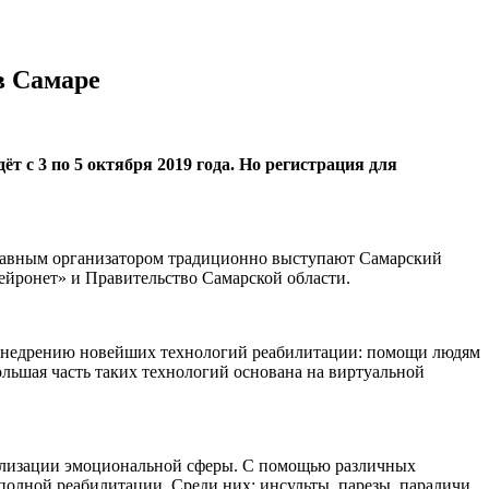
в Самаре
 с 3 по 5 октября 2019 года. Но регистрация для
Главным организатором традиционно выступают Самарский
ейронет» и Правительство Самарской области.
и внедрению новейших технологий реабилитации: помощи людям
льшая часть таких технологий основана на виртуальной
мализации эмоциональной сферы. С помощью различных
олной реабилитации. Среди них: инсульты, парезы, параличи,