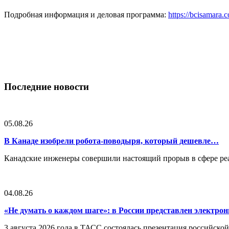
Подробная информация и деловая программа:
https://bcisamara
Последние новости
05.08.26
В Канаде изобрели робота-поводыря, который дешевле…
Канадские инженеры совершили настоящий прорыв в сфере реа
04.08.26
«Не думать о каждом шаге»: в России представлен электр
3 августа 2026 года в ТАСС состоялась презентация российско