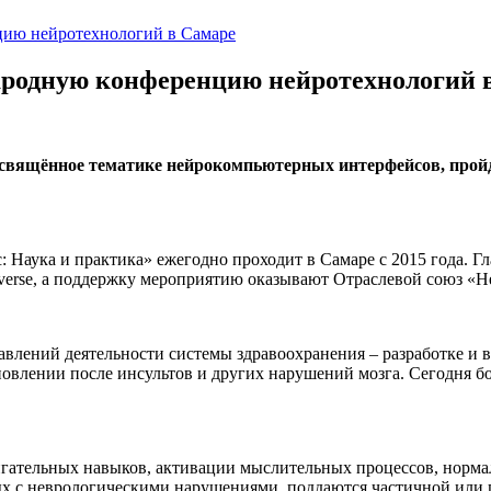
цию нейротехнологий в Самаре
ародную конференцию нейротехнологий 
свящённое тематике нейрокомпьютерных интерфейсов, пройдёт
Наука и практика» ежегодно проходит в Самаре с 2015 года. 
verse, а поддержку мероприятию оказывают Отраслевой союз «Н
авлений деятельности системы здравоохранения – разработке 
влении после инсультов и других нарушений мозга. Сегодня бо
вигательных навыков, активации мыслительных процессов, нор
х с неврологическими нарушениями, поддаются частичной или п