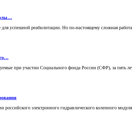
колы…
 для успешной реабилитации. Но по-настоящему сложная работа
ого…
зуемые при участии Социального фонда России (СФР), за пять л
рования
ии российского электронного гидравлического коленного моду