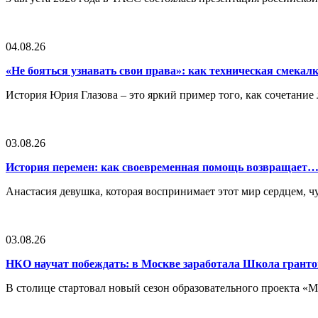
04.08.26
«Не бояться узнавать свои права»: как техническая смека
История Юрия Глазова – это яркий пример того, как сочетан
03.08.26
История перемен: как своевременная помощь возвращает
Анастасия девушка, которая воспринимает этот мир сердцем, чут
03.08.26
НКО научат побеждать: в Москве заработала Школа грант
В столице стартовал новый сезон образовательного проекта 