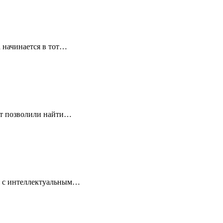
 начинается в тот…
ет позволили найти…
ля с интеллектуальным…