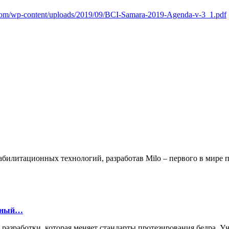
.com/wp-content/uploads/2019/09/BCI-Samara-2019-Agenda-v-3_1.pdf
билитационных технологий, разработав Milo – первого в мире
онный…
й разработки, которая меняет стандарты протезирования бедра.