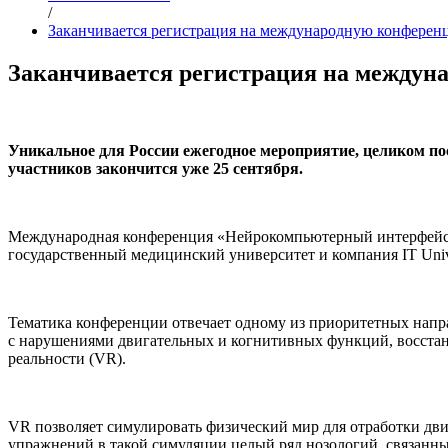
/
Заканчивается регистрация на международную конферен
Заканчивается регистрация на междун
Уникальное для России ежегодное мероприятие, целиком по
участников закончится уже 25 сентября.
Международная конференция «Нейрокомпьютерный интерфейс: 
государственный медицинский университет и компания IT Uni
Тематика конференции отвечает одному из приоритетных напр
с нарушениями двигательных и когнитивных функций, восстано
реальности (VR).
VR позволяет симулировать физический мир для отработки д
упражнений в такой симуляции целый ряд нозологий, связанны