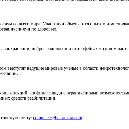
огиям со всего мира. Участники обменяются опытом и мнениями
ограничениями по здоровью.
дравоохранении, нейрофизиологии и интерфейсах мозг-компьюте
ром выступят ведущие мировые учёные в области нейротехнолог
зентаций.
лярных лекций, а в финале люди с ограниченными возможностям
нных средств реабилитации.
ктронную почту:
commitee@bcisamara.com
.