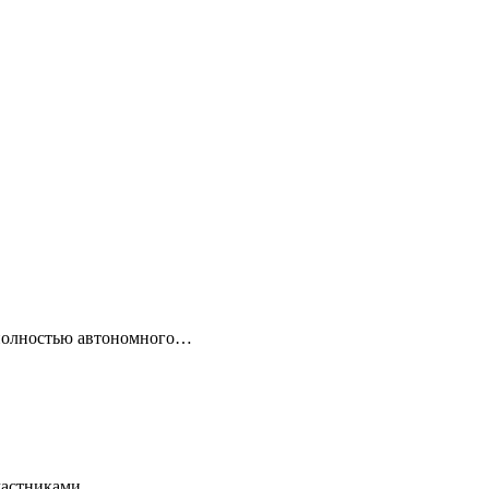
 полностью автономного…
 Участниками…