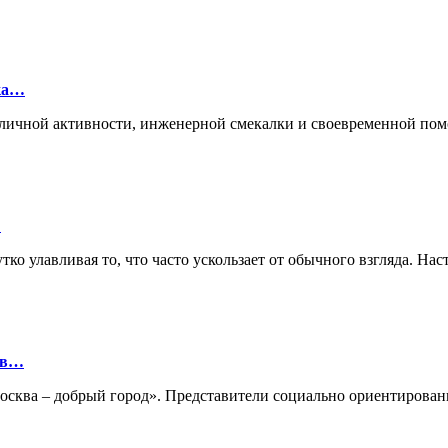
лка…
ие личной активности, инженерной смекалки и своевременной п
…
ко улавливая то, что часто ускользает от обычного взгляда. Нас
ов…
«Москва – добрый город». Представители социально ориентиро