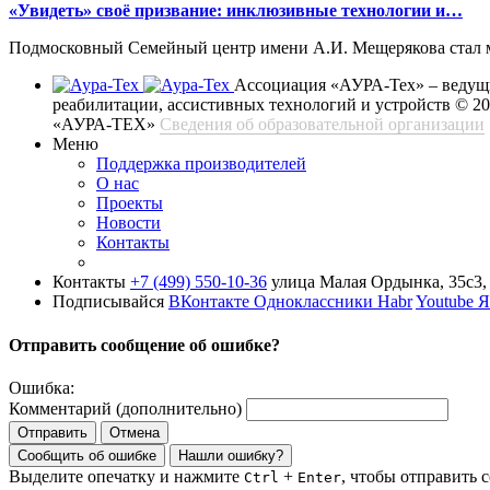
«Увидеть» своё призвание: инклюзивные технологии и…
Подмосковный Семейный центр имени А.И. Мещерякова стал ме
Ассоциация «АУРА-Тех» – ведущи
реабилитации, ассистивных технологий и устройств
© 2
«АУРА-ТЕХ»
Сведения об образовательной организации
Меню
Поддержка производителей
О нас
Проекты
Новости
Контакты
Контакты
+7 (499) 550-10-36
улица Малая Ордынка, 35с3, 
Подписывайся
ВКонтакте
Одноклассники
Habr
Youtube
Я
Отправить сообщение об ошибке?
Ошибка:
Комментарий (дополнительно)
Отправить
Отмена
Сообщить об ошибке
Нашли ошибку?
Выделите опечатку и нажмите
+
, чтобы отправить 
Ctrl
Enter