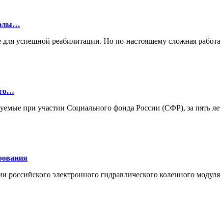
колы…
 для успешной реабилитации. Но по-настоящему сложная работа
ого…
зуемые при участии Социального фонда России (СФР), за пять л
рования
ии российского электронного гидравлического коленного моду