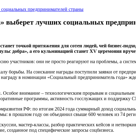
 социальных предпринимателей страны
» выберет лучших социальных предпри
станет точкой притяжения для сотен людей, чей бизнес-подход
ульс добра», а его кульминацией станет XV церемония вруч
ссию участников: они не просто реагируют на проблемы, а сист
лу борьбы. На соискание награды поступили заявки от предпри
 награду в номинации «Социальный предприниматель года» ждет 
. Особое внимание – технологическим прорывам и социальным и
оративные программы, активность госслужащих и поддержку 
омразвития РФ: по итогам 2024 года суммарный доход социальны
мы: в прошлом году он объединил свыше 600 человек из 74 реги
уссии, мастер-классы, разбор практических кейсов и нетворкин
е, созданное под специфические запросы соцбизнеса.