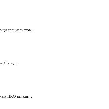
омощи специалистов…
те 21 год,…
ванных НКО начали…