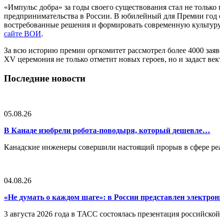
«Импульс добра» за годы своего существования стал не только
предпринимательства в России. В юбилейный для Премии год ос
востребованные решения и формировать современную культуру 
сайте ВОИ
.
За всю историю премии оргкомитет рассмотрел более 4000 заяв
XV церемония не только отметит новых героев, но и задаст ве
Последние новости
05.08.26
В Канаде изобрели робота-поводыря, который дешевле…
Канадские инженеры совершили настоящий прорыв в сфере реа
04.08.26
«Не думать о каждом шаге»: в России представлен электр
3 августа 2026 года в ТАСС состоялась презентация российско