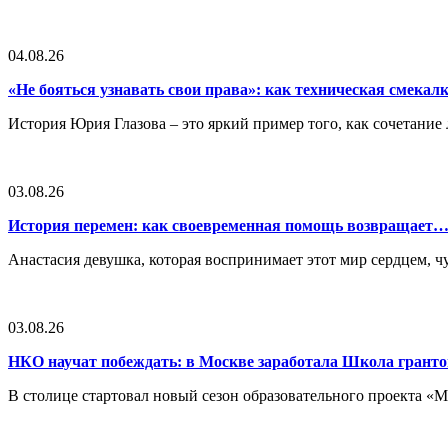
04.08.26
«Не бояться узнавать свои права»: как техническая смека
История Юрия Глазова – это яркий пример того, как сочетан
03.08.26
История перемен: как своевременная помощь возвращает
Анастасия девушка, которая воспринимает этот мир сердцем, чут
03.08.26
НКО научат побеждать: в Москве заработала Школа грант
В столице стартовал новый сезон образовательного проекта 