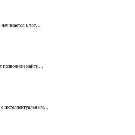
 начинается в тот…
ет позволили найти…
ля с интеллектуальным…