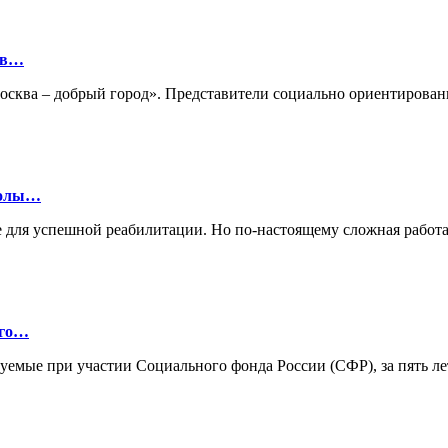
ов…
«Москва – добрый город». Представители социально ориентиро
колы…
 для успешной реабилитации. Но по-настоящему сложная работа
ого…
зуемые при участии Социального фонда России (СФР), за пять л