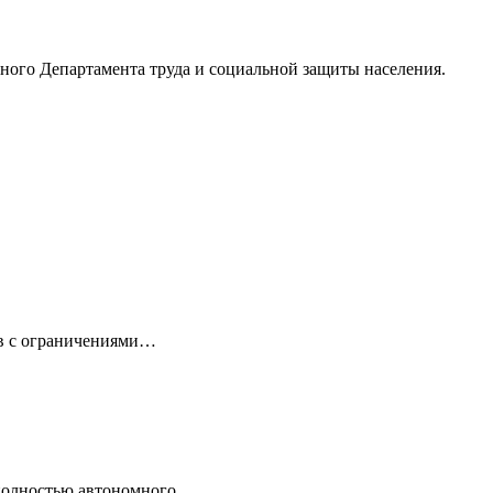
ного Департамента труда и социальной защиты населения.
ов с ограничениями…
 полностью автономного…