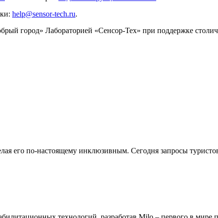
жки:
help@sensor-tech.ru
.
добрый город» Лабораторией «Сенсор-Тех» при поддержке столич
делая его по-настоящему инклюзивным. Сегодня запросы турист
билитационных технологий, разработав Milo – первого в мире