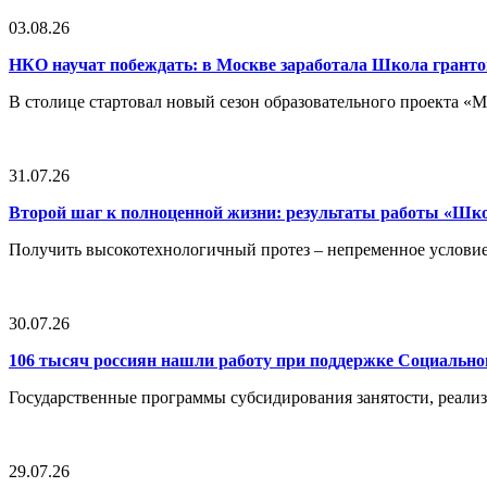
03.08.26
НКО научат побеждать: в Москве заработала Школа грант
В столице стартовал новый сезон образовательного проекта 
31.07.26
Второй шаг к полноценной жизни: результаты работы «Ш
Получить высокотехнологичный протез – непременное условие
30.07.26
106 тысяч россиян нашли работу при поддержке Социальн
Государственные программы субсидирования занятости, реали
29.07.26