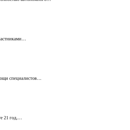
 Участниками…
омощи специалистов…
те 21 год,…