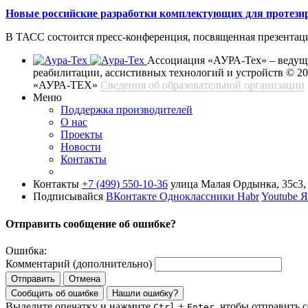
Новые российские разработки комплектующих для протези
В ТАСС состоится пресс-конференция, посвященная презентац
Ассоциация «АУРА-Тех» – ведущи
реабилитации, ассистивных технологий и устройств
© 2
«АУРА-ТЕХ»
Сведения об образовательной организации
Меню
Поддержка производителей
О нас
Проекты
Новости
Контакты
Контакты
+7 (499) 550-10-36
улица Малая Ордынка, 35с3, 
Подписывайся
ВКонтакте
Одноклассники
Habr
Youtube
Я
Отправить сообщение об ошибке?
Ошибка:
Комментарий (дополнительно)
Отправить
Отмена
Сообщить об ошибке
Нашли ошибку?
Выделите опечатку и нажмите
+
, чтобы отправить 
Ctrl
Enter