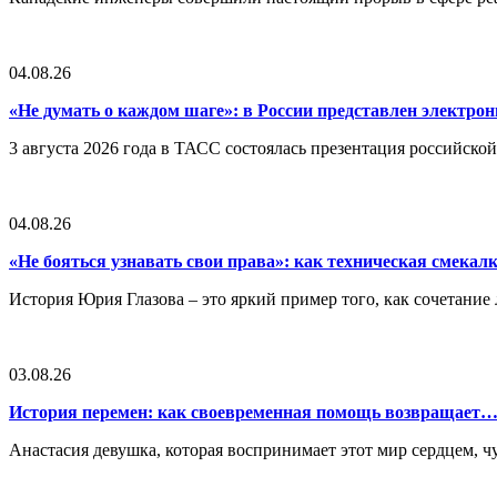
04.08.26
«Не думать о каждом шаге»: в России представлен электр
3 августа 2026 года в ТАСС состоялась презентация российско
04.08.26
«Не бояться узнавать свои права»: как техническая смека
История Юрия Глазова – это яркий пример того, как сочетан
03.08.26
История перемен: как своевременная помощь возвращает
Анастасия девушка, которая воспринимает этот мир сердцем, чут