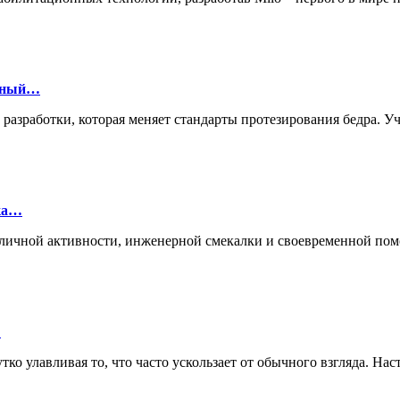
онный…
й разработки, которая меняет стандарты протезирования бедра.
лка…
ие личной активности, инженерной смекалки и своевременной п
…
ко улавливая то, что часто ускользает от обычного взгляда. Нас