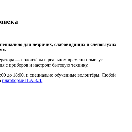
ловека
пециально для незрячих, слабовидящих и слепоглухих
ях.
ератора — волонтёры в реальном времени помогут
ия с приборов и настроят бытовую технику.
:00 до 18:00, и специально обученные волонтёры. Любой
а
платформе П.А.З.Л.