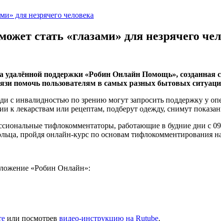
ми» для незрячего человека
ожет стать «глазами» для незрячего че
а удалённой поддержки «Робин Онлайн Помощь», созданная с
язи помочь пользователям в самых разных бытовых ситуаци
и с инвалидностью по зрению могут запросить поддержку у оп
и к лекарствам или рецептам, подберут одежду, снимут показан
ессиональные тифлокомментаторы, работающие в будние дни с 09
ольца, пройдя онлайн-курс по основам тифлокомментирования н
риложение «Робин Онлайн»:
те
или посмотрев
видео-инструкцию на Rutube
.