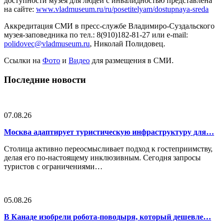
доступности музея для людей с инвалидностью представлена
на сайте:
www.vladmuseum.ru/ru/posetitelyam/dostupnaya-sreda
Аккредитация СМИ в пресс-службе Владимиро-Суздальского
музея-заповедника
по тел.: 8(910)182-81-27 или e-mail:
polidovec@vladmuseum.ru
, Николай Полидовец.
Ссылки на
Фото
и
Видео
для размещения в СМИ.
Последние новости
07.08.26
Москва адаптирует туристическую инфраструктуру для…
Столица активно переосмысливает подход к гостеприимству,
делая его по-настоящему инклюзивным. Сегодня запросы
туристов с ограничениями…
05.08.26
В Канаде изобрели робота-поводыря, который дешевле…