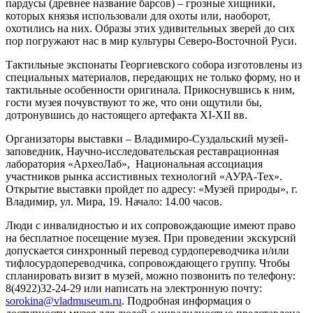
пардусы (древнее название барсов) – грозные хищники,
которых князья использовали для охоты или, наоборот,
охотились на них. Образы этих удивительных зверей до сих
пор погружают нас в мир культуры Северо-Восточной Руси.
Тактильные экспонаты Георгиевского собора изготовлены из
специальных материалов, передающих не только форму, но и
тактильные особенности оригинала. Прикоснувшись к ним,
гости музея почувствуют то же, что они ощутили бы,
дотронувшись до настоящего артефакта XI-XII вв.
Организаторы выставки – Владимиро-Суздальский музей-
заповедник, Научно-исследовательская реставрационная
лаборатория «АрхеоЛаб», Национальная ассоциация
участников рынка ассистивных технологий «АУРА-Тех».
Открытие выставки пройдет по адресу: «Музей природы», г.
Владимир, ул. Мира, 19. Начало: 14.00 часов.
Люди с инвалидностью и их сопровождающие имеют право
на бесплатное посещение музея. При проведении экскурсий
допускается синхронный перевод сурдопереводчика и/или
тифлосурдопереводчика, сопровождающего группу. Чтобы
спланировать визит в музей, можно позвонить по телефону:
8(4922)32-24-29 или написать на электронную почту:
sorokina@vladmuseum.ru
. Подробная информация о