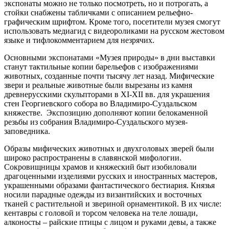
экспонаты можно не только посмотреть, но и потрогать, а
стойки снабжены табличками с описанием рельефно-
графическим шрифтом. Кроме того, посетители музея смогут
использовать медиагид с видеороликами на русском жестовом
языке и тифлокомментарием для незрячих.
Основными экспонатами «Музея природы» в дни выставки
станут тактильные копии барельефов с изображениями
животных, созданные почти тысячу лет назад. Мифические
звери и реальные животные были вырезаны из камня
древнерусскими скульпторами в XI-XII вв. для украшения
стен Георгиевского собора во Владимиро-Суздальском
княжестве. Экспозицию дополняют копии белокаменной
резьбы из собрания Владимиро-Суздальского музея-
заповедника.
Образы мифических животных и двухголовых зверей были
широко распространены в славянской мифологии.
Сокровищницы храмов и княжеский быт изобиловали
драгоценными изделиями русских и иностранных мастеров,
украшенными образами фантастического бестиария. Князья
носили парадные одежды из византийских и восточных
тканей с растительной и звериной орнаментикой. В их числе:
кентавры с головой и торсом человека на теле лошади,
алконосты – райские птицы с лицом и руками девы, а также