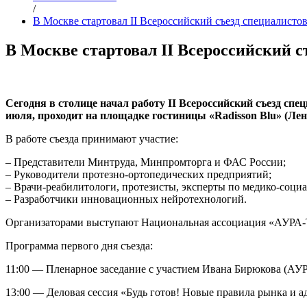
/
В Москве стартовал II Всероссийский съезд специалисто
В Москве стартовал II Всероссийский с
Сегодня в столице начал работу II Всероссийский съезд сп
июля, проходит на площадке гостиницы «Radisson Blu» (Лени
В работе съезда принимают участие:
– Представители Минтруда, Минпромторга и ФАС России;
– Руководители протезно-ортопедических предприятий;
– Врачи-реабилитологи, протезисты, эксперты по медико-соци
– Разработчики инновационных нейротехнологий.
Организаторами выступают Национальная ассоциация «АУРА-Т
Программа первого дня съезда:
11:00 — Пленарное заседание с участием Ивана Бирюкова (АУ
13:00 — Деловая сессия «Будь готов! Новые правила рынка и а