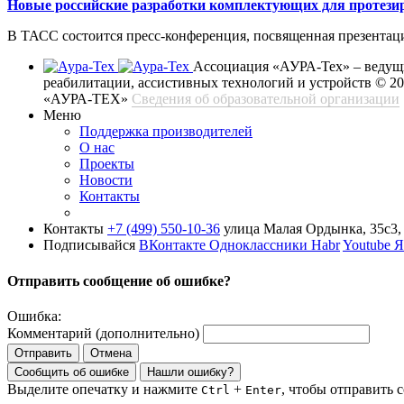
Новые российские разработки комплектующих для протези
В ТАСС состоится пресс-конференция, посвященная презентац
Ассоциация «АУРА-Тех» – ведущи
реабилитации, ассистивных технологий и устройств
© 2
«АУРА-ТЕХ»
Сведения об образовательной организации
Меню
Поддержка производителей
О нас
Проекты
Новости
Контакты
Контакты
+7 (499) 550-10-36
улица Малая Ордынка, 35с3, 
Подписывайся
ВКонтакте
Одноклассники
Habr
Youtube
Я
Отправить сообщение об ошибке?
Ошибка:
Комментарий (дополнительно)
Отправить
Отмена
Сообщить об ошибке
Нашли ошибку?
Выделите опечатку и нажмите
+
, чтобы отправить 
Ctrl
Enter