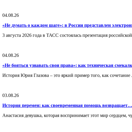
04.08.26
«Не думать о каждом шаге»: в России представлен электр
3 августа 2026 года в ТАСС состоялась презентация российско
04.08.26
«Не бояться узнавать свои права»: как техническая смека
История Юрия Глазова – это яркий пример того, как сочетан
03.08.26
История перемен: как своевременная помощь возвращает
Анастасия девушка, которая воспринимает этот мир сердцем, чут