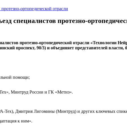
в протезно-ортопедической отрасли
ъезд специалистов протезно-ортопедичес
ециалистов протезно-ортопедической отрасли «Технологии Не
нский проспект, 90/3) и объединяет представителей власти, 
альной помощи;
ех», Минтруд России и ГК «Метиз».
РА-Тех), Дмитрия Лигомины (Минтруд) и других ключевых спик
даптация к ним».