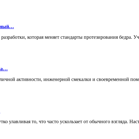
онный…
й разработки, которая меняет стандарты протезирования бедра.
лка…
ие личной активности, инженерной смекалки и своевременной п
…
ко улавливая то, что часто ускользает от обычного взгляда. Нас