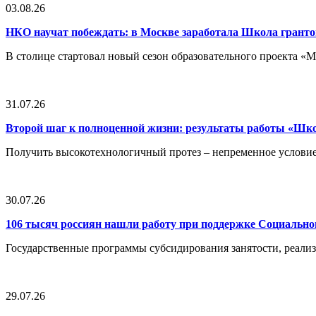
03.08.26
НКО научат побеждать: в Москве заработала Школа грант
В столице стартовал новый сезон образовательного проекта 
31.07.26
Второй шаг к полноценной жизни: результаты работы «Ш
Получить высокотехнологичный протез – непременное условие
30.07.26
106 тысяч россиян нашли работу при поддержке Социальн
Государственные программы субсидирования занятости, реали
29.07.26