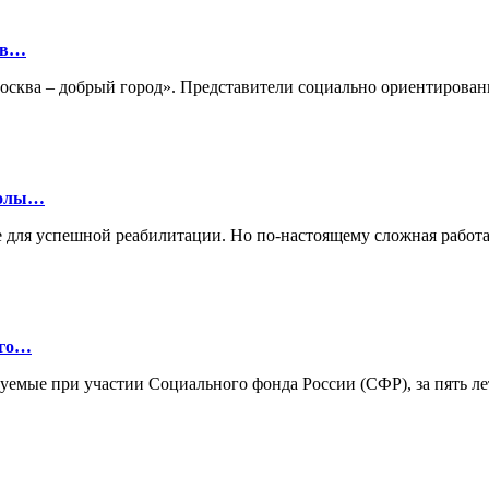
ов…
«Москва – добрый город». Представители социально ориентиро
колы…
 для успешной реабилитации. Но по-настоящему сложная работа
ого…
зуемые при участии Социального фонда России (СФР), за пять л