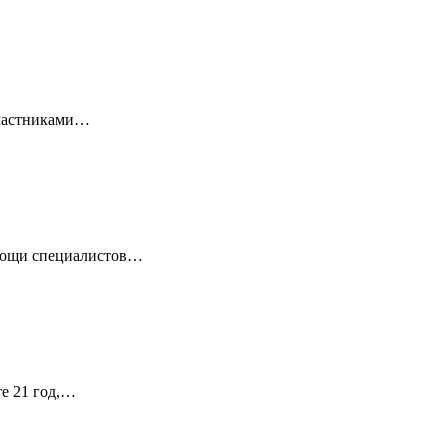
 Участниками…
омощи специалистов…
те 21 год,…