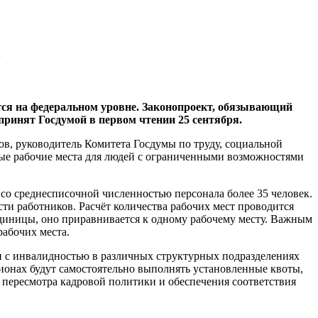
й
ится на федеральном уровне. Законопроект, обязывающий
принят Госдумой в первом чтении 25 сентября.
, руководитель Комитета Госдумы по труду, социальной
овые рабочие места для людей с ограниченными возможностями
со среднесписочной численностью персонала более 35 человек.
ти работников. Расчёт количества рабочих мест проводится
 единицы, оно приравнивается к одному рабочему месту. Важным
рабочих места.
н с инвалидностью в различных структурных подразделениях
гионах будут самостоятельно выполнять установленные квоты,
 пересмотра кадровой политики и обеспечения соответствия