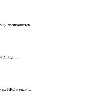
омощи специалистов…
те 21 год,…
ванных НКО начали…