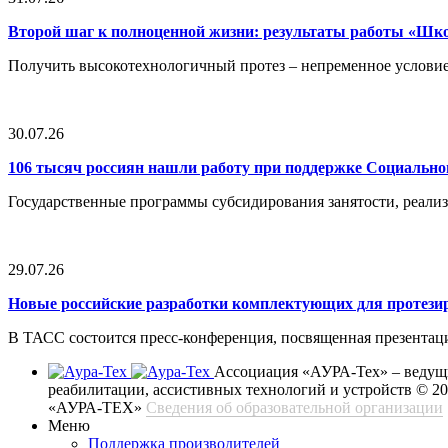
Второй шаг к полноценной жизни: результаты работы «Ш
Получить высокотехнологичный протез – непременное условие
30.07.26
106 тысяч россиян нашли работу при поддержке Социальн
Государственные программы субсидирования занятости, реали
29.07.26
Новые российские разработки комплектующих для протези
В ТАСС состоится пресс-конференция, посвященная презентац
Ассоциация «АУРА-Тех» – ведущи
реабилитации, ассистивных технологий и устройств
© 2
«АУРА-ТЕХ»
Сведения об образовательной организации
Меню
Поддержка производителей