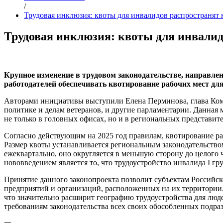
/
Трудовая инклюзия: квоты для инвалидов распространят
Трудовая инклюзия: квоты для инвали
Крупное изменение в трудовом законодательстве, направле
работодателей обеспечивать квотирование рабочих мест для
Авторами инициативы выступили Елена Перминова, глава Коми
политике и делам ветеранов, и другие парламентарии. Данная 
не только в головных офисах, но и в региональных представит
Согласно действующим на 2025 год правилам, квотирование ра
Размер квоты устанавливается региональным законодательством
ежеквартально, оно округляется в меньшую сторону до целого 
нововведением является то, что трудоустройство инвалида I г
Принятие данного законопроекта позволит субъектам Российск
предприятий и организаций, расположенных на их территории.
что значительно расширит географию трудоустройства для люде
требованиям законодательства всех своих обособленных подра