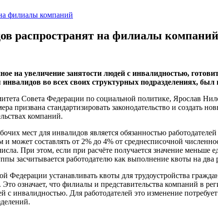
 на филиалы компаний
дов распространят на филиалы компани
нное на увеличение занятости людей с инвалидностью, готов
 инвалидов во всех своих структурных подразделениях, был 
тета Совета Федерации по социальной политике, Ярослав Нилов
мера призвана стандартизировать законодательство и создать н
ельствах компаний.
бочих мест для инвалидов является обязанностью работодателей 
 и может составлять от 2% до 4% от среднесписочной численнос
числа. При этом, если при расчёте получается значение меньше
руппы засчитывается работодателю как выполнение квоты на два 
ой Федерации устанавливать квоты для трудоустройства гражда
 Это означает, что филиалы и представительства компаний в ре
й с инвалидностью. Для работодателей это изменение потребует
зделений.