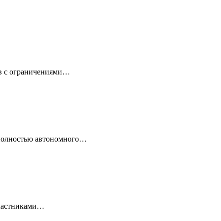
ов с ограничениями…
 полностью автономного…
 Участниками…