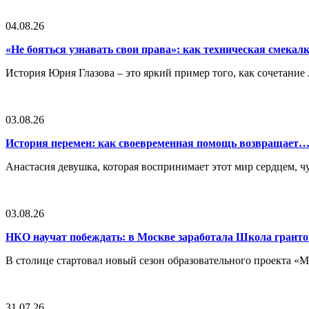
04.08.26
«Не бояться узнавать свои права»: как техническая смека
История Юрия Глазова – это яркий пример того, как сочетан
03.08.26
История перемен: как своевременная помощь возвращает
Анастасия девушка, которая воспринимает этот мир сердцем, чут
03.08.26
НКО научат побеждать: в Москве заработала Школа грант
В столице стартовал новый сезон образовательного проекта 
31.07.26