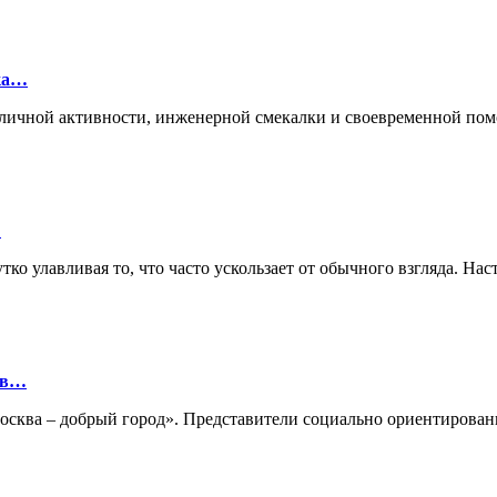
лка…
ие личной активности, инженерной смекалки и своевременной п
…
ко улавливая то, что часто ускользает от обычного взгляда. Нас
ов…
«Москва – добрый город». Представители социально ориентиро