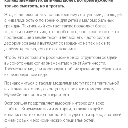
копиях знаменитых античных монет, которые нужно не
только смотреть, но и трогать.
Это делает экспонаты по-настоящему доступными для людей
с инвалидностью по зрению, для детей и маломобильных
граждан. Тактильный контакт также позволяет более
тщательно изучить их, что особенно ценно в свете того, что
пролежавшие в земле тысячи лет монеты часто сильно
деформированы и выглядят совершенно не так, как в те
далёкие времена, когда их отчеканили.
Чтобы это исправить российские реконструкторы создали
высокоточные копии знаменитых монет Античности.
Трёхмерные модели воссоздают облик древних артефактов в
их первозданном виде.
Познакомиться с такими моделями могут гости тактильной
выставки, которая до конца года проходит в московском
Музее Финансового университета.
Экспозиция представляет высокий интерес для всех
любителей нумизматики и истории, а также людей с
инвалидностью всех нозологий, студентов и преподавателей
финансовых и экономических специальностей.