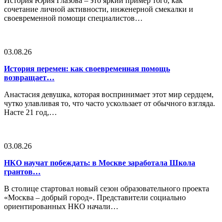
История Юрия Глазова – это яркий пример того, как
сочетание личной активности, инженерной смекалки и
своевременной помощи специалистов…
03.08.26
История перемен: как своевременная помощь
возвращает…
Анастасия девушка, которая воспринимает этот мир сердцем,
чутко улавливая то, что часто ускользает от обычного взгляда.
Насте 21 год,…
03.08.26
НКО научат побеждать: в Москве заработала Школа
грантов…
В столице стартовал новый сезон образовательного проекта
«Москва – добрый город». Представители социально
ориентированных НКО начали…