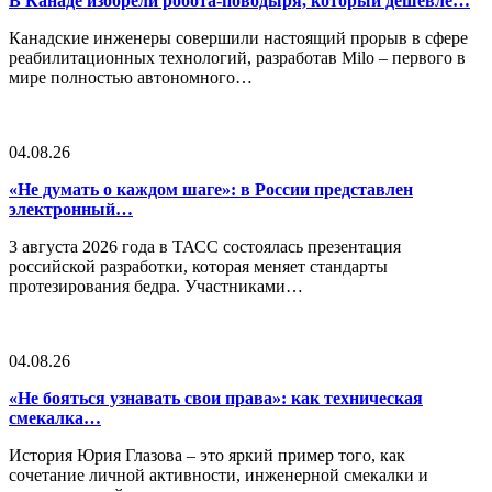
В Канаде изобрели робота-поводыря, который дешевле…
Канадские инженеры совершили настоящий прорыв в сфере
реабилитационных технологий, разработав Milo – первого в
мире полностью автономного…
04.08.26
«Не думать о каждом шаге»: в России представлен
электронный…
3 августа 2026 года в ТАСС состоялась презентация
российской разработки, которая меняет стандарты
протезирования бедра. Участниками…
04.08.26
«Не бояться узнавать свои права»: как техническая
смекалка…
История Юрия Глазова – это яркий пример того, как
сочетание личной активности, инженерной смекалки и