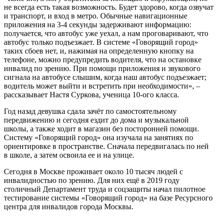
не всегда есть такая возможность. Будет здорово, когда озвучат
и транспорт, и вход в метро. Обычные навигационные
приложения на 3-4 секунды задерживают информацию:
получается, что автобус уже уехал, а нам проговаривают, что
автобус только подъезжает. В системе «Говорящий город»
таких сбоев нет, и, нажимая на определенную кнопку на
телефоне, можно предупредить водителя, что на остановке
инвалид по зрению. При помощи приложения и звукового
сигнала на автобусе слышим, когда наш автобус подъезжает;
водитель может выйти и встретить при необходимости», –
рассказывает Настя Суркова, ученица 10-ого класса.
Год назад девушка сдала зачёт по самостоятельному
передвижению и сегодня ездит до дома и музыкальной
школы, а также ходит в магазин без посторонней помощи.
Систему «Говорящий город» она изучала на занятиях по
ориентировке в пространстве. Сначала передвигалась по ней
в школе, а затем освоила ее и на улице.
Сегодня в Москве проживает около 10 тысяч людей с
инвалидностью по зрению. Для них ещё в 2019 году
столичный Департамент труда и соцзащиты начал пилотное
тестирование системы «Говорящий город» на базе Ресурсного
центра для инвалидов города Москвы.