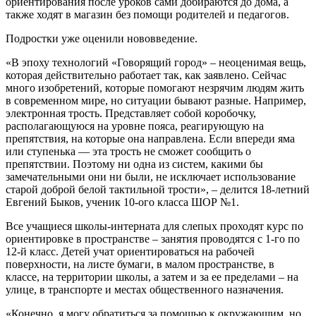
ориентирования после уроков сами добираются до дома, а
также ходят в магазин без помощи родителей и педагогов.
Подростки уже оценили нововведение.
«В эпоху технологий «Говорящий город» – неоценимая вещь,
которая действительно работает так, как заявлено. Сейчас
много изобретений, которые помогают незрячим людям жить
в современном мире, но ситуации бывают разные. Например,
электронная трость. Представляет собой коробочку,
располагающуюся на уровне пояса, реагирующую на
препятствия, на которые она направлена. Если впереди яма
или ступенька — эта трость не сможет сообщить о
препятствии. Поэтому ни одна из систем, какими бы
замечательными они ни были, не исключает использование
старой доброй белой тактильной трости», – делится 18-летний
Евгений Быков, ученик 10-ого класса ШОР №1.
Все учащиеся школы-интерната для слепых проходят курс по
ориентировке в пространстве – занятия проводятся с 1-го по
12-й класс. Детей учат ориентироваться на рабочей
поверхности, на листе бумаги, в малом пространстве, в
классе, на территории школы, а затем и за ее пределами – на
улице, в транспорте и местах общественного назначения.
«Конечно, я могу обратиться за помощью к окружающим, но