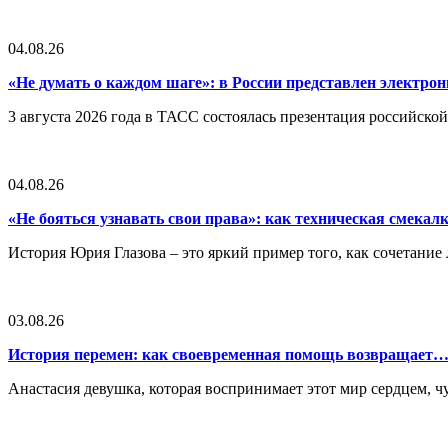
04.08.26
«Не думать о каждом шаге»: в России представлен электр
3 августа 2026 года в ТАСС состоялась презентация российско
04.08.26
«Не бояться узнавать свои права»: как техническая смека
История Юрия Глазова – это яркий пример того, как сочетан
03.08.26
История перемен: как своевременная помощь возвращает
Анастасия девушка, которая воспринимает этот мир сердцем, чут