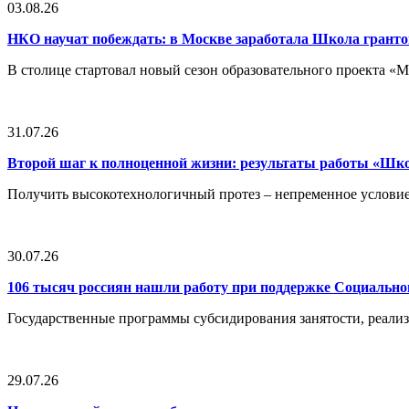
03.08.26
НКО научат побеждать: в Москве заработала Школа грант
В столице стартовал новый сезон образовательного проекта 
31.07.26
Второй шаг к полноценной жизни: результаты работы «Ш
Получить высокотехнологичный протез – непременное условие
30.07.26
106 тысяч россиян нашли работу при поддержке Социальн
Государственные программы субсидирования занятости, реали
29.07.26