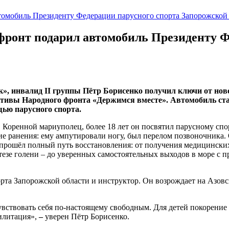
томобиль Президенту Федерации парусного спорта Запорожской
фронт подарил автомобиль Президенту Ф
к», инвалид II группы Пётр Борисенко получил ключи от нов
ативы Народного фронта «Держимся вместе». Автомобиль ста
ью парусного спорта.
. Коренной мариуполец, более 18 лет он посвятил парусному спо
е ранения: ему ампутировали ногу, был перелом позвоночника. О
 прошёл полный путь восстановления: от получения медицинск
езе голени – до уверенных самостоятельных выходов в море с п
рта Запорожской области и инструктор. Он возрождает на Азов
увствовать себя по-настоящему свободным. Для детей покорение
билитация»,
–
уверен Пётр Борисенко.