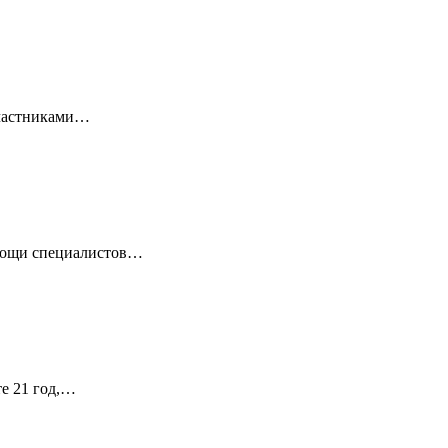
 Участниками…
омощи специалистов…
те 21 год,…