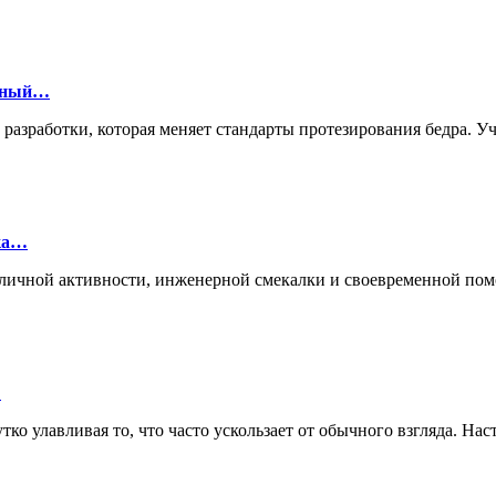
онный…
й разработки, которая меняет стандарты протезирования бедра.
лка…
ие личной активности, инженерной смекалки и своевременной п
…
ко улавливая то, что часто ускользает от обычного взгляда. Нас