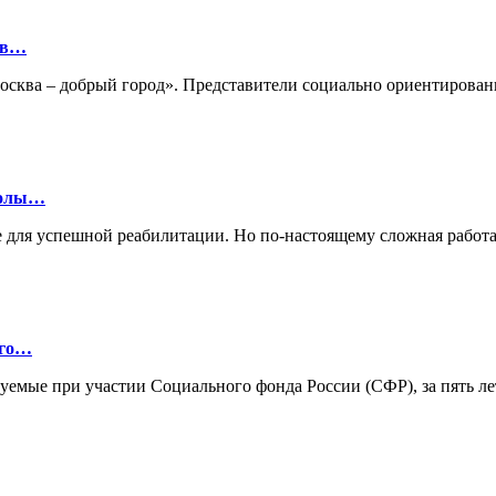
ов…
«Москва – добрый город». Представители социально ориентиро
колы…
 для успешной реабилитации. Но по-настоящему сложная работа
ого…
зуемые при участии Социального фонда России (СФР), за пять л