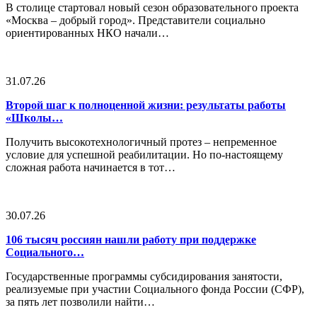
В столице стартовал новый сезон образовательного проекта
«Москва – добрый город». Представители социально
ориентированных НКО начали…
31.07.26
Второй шаг к полноценной жизни: результаты работы
«Школы…
Получить высокотехнологичный протез – непременное
условие для успешной реабилитации. Но по-настоящему
сложная работа начинается в тот…
30.07.26
106 тысяч россиян нашли работу при поддержке
Социального…
Государственные программы субсидирования занятости,
реализуемые при участии Социального фонда России (СФР),
за пять лет позволили найти…