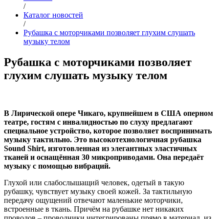
/
Каталог новостей
/
Рубашка с моторчиками позволяет глухим слушать
музыку телом
Рубашка с моторчиками позволяет
глухим слушать музыку телом
В Лирической опере Чикаго, крупнейшем в США оперном
театре, гостям с инвалидностью по слуху предлагают
специальное устройство, которое позволяет воспринимать
музыку тактильно. Это высокотехнологичная рубашка
Sound Shirt, изготовленная из элегантных эластичных
тканей и оснащённая 30 микроприводами. Она передаёт
музыку с помощью вибраций.
Глухой или слабослышащий человек, одетый в такую
рубашку, чувствует музыку своей кожей. За тактильную
передачу ощущений отвечают маленькие моторчики,
встроенные в ткань. Причём на рубашке нет никаких
проводов – проводники интегрированы прямо в материал, из