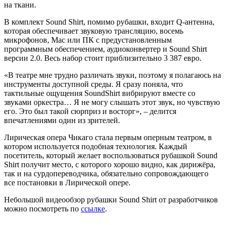
на ткани.
В комплект Sound Shirt, помимо рубашки, входит Q-антенна,
которая обеспечивает звуковую трансляцию, восемь
микрофонов, Mac или ПК с предустановленным
программным обеспечением, аудиоконвертер и Sound Shirt
версии 2.0. Весь набор стоит приблизительно 3 387 евро.
«В театре мне трудно различать звуки, поэтому я полагаюсь на
инструменты доступной среды. Я сразу поняла, что
тактильные ощущения SoundShirt вибрируют вместе со
звуками оркестра… Я не могу слышать этот звук, но чувствую
его. Это был такой сюрприз и восторг», – делится
впечатлениями один из зрителей.
Лирическая опера Чикаго стала первым оперным театром, в
котором используется подобная технология. Каждый
посетитель, который желает воспользоваться рубашкой Sound
Shirt получит место, с которого хорошо видно, как дирижёра,
так и на сурдопереводчика, обязательно сопровождающего
все постановки в Лирической опере.
Небольшой видеообзор рубашки Sound Shirt от разработчиков
можно посмотреть по
ссылке
.