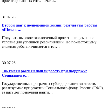
ориентированных НКО начали…
31.07.26
Второй шаг к полноценной жизни: результаты работы
«Школы…
Получить высокотехнологичный протез – непременное
условие для успешной реабилитации. Но по-настоящему
сложная работа начинается в тот…
30.07.26
106 тысяч россиян нашли работу при поддержке
Социального…
Государственные программы субсидирования занятости,
реализуемые при участии Социального фонда России (СФР),
за пять лет позволили найти…