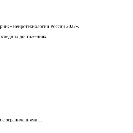
трии: «Нейротехнологии России 2022».
последних достижениях.
ов с ограничениями…