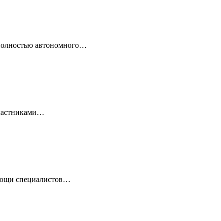
 полностью автономного…
 Участниками…
омощи специалистов…