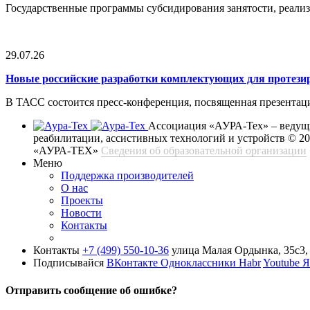
Государственные программы субсидирования занятости, реали
29.07.26
Новые российские разработки комплектующих для протези
В ТАСС состоится пресс-конференция, посвященная презентац
Ассоциация «АУРА-Тех» – ведущи
реабилитации, ассистивных технологий и устройств
© 2
«АУРА-ТЕХ»
Сведения об образовательной организации
Меню
Поддержка производителей
О нас
Проекты
Новости
Контакты
Контакты
+7 (499) 550-10-36
улица Малая Ордынка, 35с3, 
Подписывайся
ВКонтакте
Одноклассники
Habr
Youtube
Я
Отправить сообщение об ошибке?