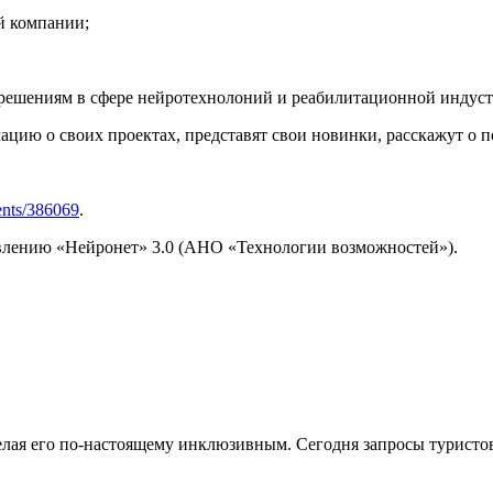
й компании;
я решениям в сфере нейротехнолоний и реабилитационной индус
цию о своих проектах, представят свои новинки, расскажут о 
vents/386069
.
влению «Нейронет» 3.0 (АНО «Технологии возможностей»).
делая его по-настоящему инклюзивным. Сегодня запросы турист