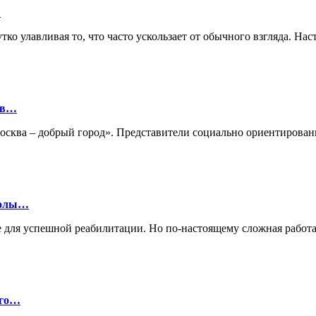
…
ко улавливая то, что часто ускользает от обычного взгляда. Нас
ов…
«Москва – добрый город». Представители социально ориентиро
колы…
 для успешной реабилитации. Но по-настоящему сложная работа
ого…