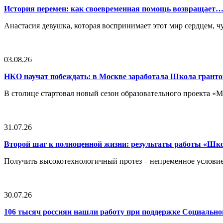
История перемен: как своевременная помощь возвращает
Анастасия девушка, которая воспринимает этот мир сердцем, чут
03.08.26
НКО научат побеждать: в Москве заработала Школа грант
В столице стартовал новый сезон образовательного проекта 
31.07.26
Второй шаг к полноценной жизни: результаты работы «Ш
Получить высокотехнологичный протез – непременное условие
30.07.26
106 тысяч россиян нашли работу при поддержке Социальн