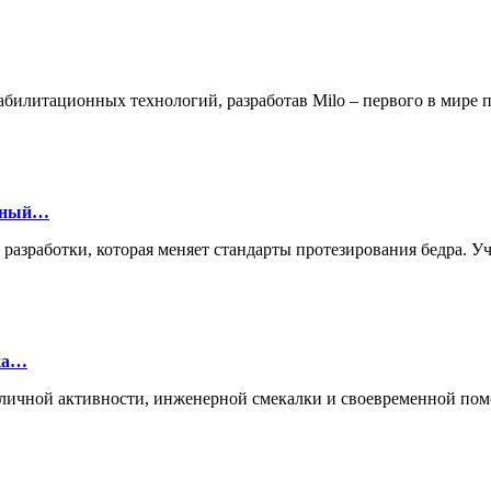
билитационных технологий, разработав Milo – первого в мире
онный…
й разработки, которая меняет стандарты протезирования бедра.
лка…
ие личной активности, инженерной смекалки и своевременной п