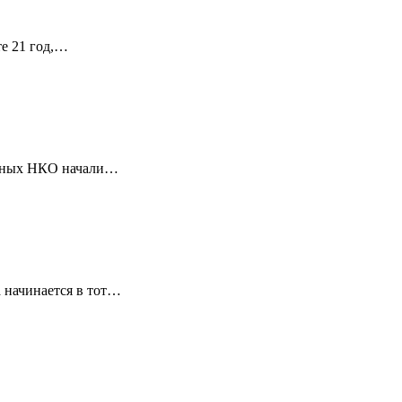
те 21 год,…
ванных НКО начали…
 начинается в тот…