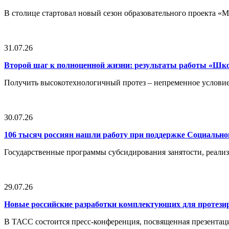
В столице стартовал новый сезон образовательного проекта 
31.07.26
Второй шаг к полноценной жизни: результаты работы «Ш
Получить высокотехнологичный протез – непременное условие
30.07.26
106 тысяч россиян нашли работу при поддержке Социальн
Государственные программы субсидирования занятости, реали
29.07.26
Новые российские разработки комплектующих для протези
В ТАСС состоится пресс-конференция, посвященная презентац