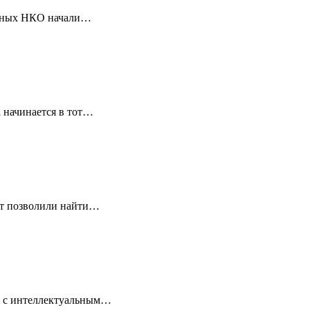
ванных НКО начали…
 начинается в тот…
ет позволили найти…
ля с интеллектуальным…