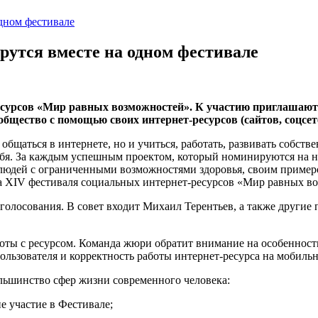
дном фестивале
утся вместе на одном фестивале
есурсов «Мир равных возможностей». К участию приглашаютс
общество с помощью своих интернет-ресурсов (сайтов, соцсе
бщаться в интернете, но и учиться, работать, развивать собств
ебя. За каждым успешным проектом, который номинируются на на
людей с ограниченными возможностями здоровья, своим примером
та XIV фестиваля социальных интернет-ресурсов «Мир равных в
олосования. В совет входит Михаил Терентьев, а также другие
ты с ресурсом. Команда жюри обратит внимание на особенности
пользователя и корректность работы интернет-ресурса на мобиль
льшинство сфер жизни современного человека:
 участие в Фестивале;