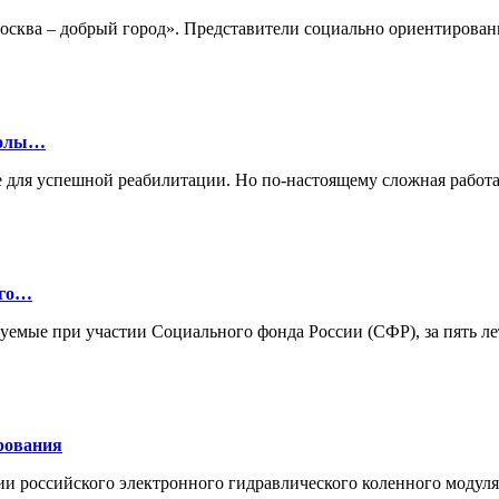
«Москва – добрый город». Представители социально ориентиро
колы…
 для успешной реабилитации. Но по-настоящему сложная работа
ого…
зуемые при участии Социального фонда России (СФР), за пять л
рования
ии российского электронного гидравлического коленного моду