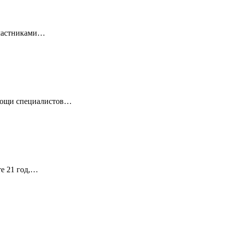
 Участниками…
омощи специалистов…
те 21 год,…