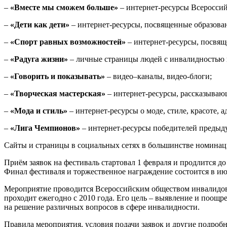
–
«Вместе мы сможем больше»
– интернет-ресурсы Всеросси
–
«Дети как дети»
– интернет-ресурсы, посвященные образова
–
«Спорт равных возможностей»
– интернет-ресурсы, посвящ
–
«Радуга жизни»
– личные страницы людей с инвалидностью 
–
«Говорить и показывать»
– видео–каналы, видео-блоги;
–
«Творческая мастерская»
– интернет-ресурсы, рассказыва
–
«Мода и стиль»
– интернет-ресурсы о моде, стиле, красоте,
–
«Лига Чемпионов»
– интернет-ресурсы победителей предыд
Сайты и страницы в социальных сетях в большинстве номинац
Приём заявок на фестиваль стартовал 1 февраля и продлится до
Финал фестиваля и торжественное награждение состоится в ию
Мероприятие проводится Всероссийским обществом инвалидов 
проходит ежегодно с 2010 года. Его цель – выявление и поощ
на решение различных вопросов в сфере инвалидности.
Правила мероприятия, условия подачи заявок и другие подроб