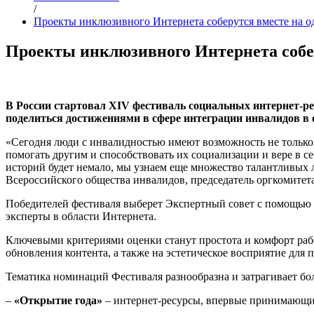
/
Проекты инклюзивного Интернета соберутся вместе на о
Проекты инклюзивного Интернета собер
В России стартовал XIV фестиваль социальных интернет-р
поделиться достижениями в сфере интеграции инвалидов в 
«Сегодня люди с инвалидностью имеют возможность не только о
помогать другим и способствовать их социализации и вере в с
историй будет немало, мы узнаем еще множество талантливых 
Всероссийского общества инвалидов, председатель оргкомите
Победителей фестиваля выберет Экспертный совет с помощью г
эксперты в области Интернета.
Ключевыми критериями оценки станут простота и комфорт рабо
обновления контента, а также на эстетическое восприятие для 
Тематика номинаций Фестиваля разнообразна и затрагивает бо
–
«Открытие года»
– интернет-ресурсы, впервые принимающие