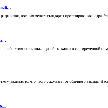
онный…
й разработки, которая меняет стандарты протезирования бедра.
лка…
ие личной активности, инженерной смекалки и своевременной п
…
ко улавливая то, что часто ускользает от обычного взгляда. Нас
ов…