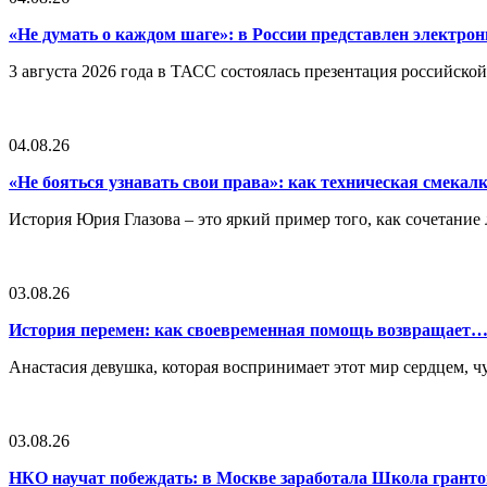
«Не думать о каждом шаге»: в России представлен электр
3 августа 2026 года в ТАСС состоялась презентация российско
04.08.26
«Не бояться узнавать свои права»: как техническая смека
История Юрия Глазова – это яркий пример того, как сочетан
03.08.26
История перемен: как своевременная помощь возвращает
Анастасия девушка, которая воспринимает этот мир сердцем, чут
03.08.26
НКО научат побеждать: в Москве заработала Школа грант