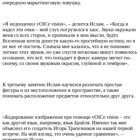
очередную маркетинговую ловушку.
«Я недооценил vOICe vision», – делится Ислам. – «Когда я
надел эти очки – мой слух погрузился в хаос. Звуки окружали
меня со всех сторон, и проникали в мои мысли, будто
Вселенная хотела донести какую-то простейшую истину, но я
не мог её постичь. Сначала мне казалось, что я не понимаю
логики этих звуков, но уже спустя несколько минут появилось
осознание, что всё, что попадает в фокус камеры звучит по-
своему, со своим звуковым окрасом, глубиной и тембром».
К третьему занятию Ислам научился различать простые
фигуры и их местоположение в пространстве, а также
понимать расположение предметов относительно друг друга.
«Кодирование изображения при помощи vOICe vision – это
как другой язык, например, язык Брайля. Именно так мне
объяснил его создатель Игорь Трапезников на нашей первой
встрече. На мой взгляд, это очень удачное сравнение», –
резюмирует Ислам.