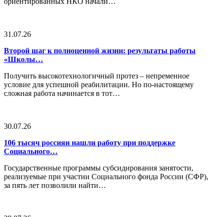
ориентированных НКО начали…
31.07.26
Второй шаг к полноценной жизни: результаты работы
«Школы…
Получить высокотехнологичный протез – непременное
условие для успешной реабилитации. Но по-настоящему
сложная работа начинается в тот…
30.07.26
106 тысяч россиян нашли работу при поддержке
Социального…
Государственные программы субсидирования занятости,
реализуемые при участии Социального фонда России (СФР),
за пять лет позволили найти…