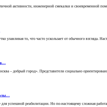
ие личной активности, инженерной смекалки и своевременной п
…
ко улавливая то, что часто ускользает от обычного взгляда. Нас
ов…
«Москва – добрый город». Представители социально ориентиро
колы…
 для успешной реабилитации. Но по-настоящему сложная работа