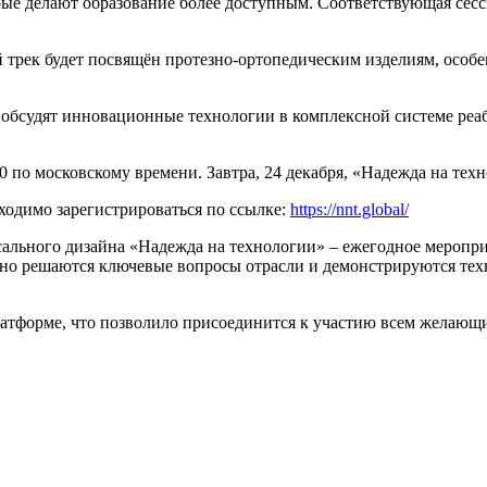
ые делают образование более доступным. Соответствующая сесс
 трек будет посвящён протезно-ортопедическим изделиям, особ
 обсудят инновационные технологии в комплексной системе реа
0 по московскому времени. Завтра, 24 декабря, «Надежда на тех
бходимо зарегистрироваться по ссылке:
https://nnt.global/
ального дизайна «Надежда на технологии» – ежегодное меропр
нно решаются ключевые вопросы отрасли и демонстрируются те
латформе, что позволило присоединится к участию всем желающ