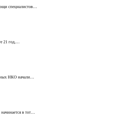
омощи специалистов…
те 21 год,…
ванных НКО начали…
 начинается в тот…