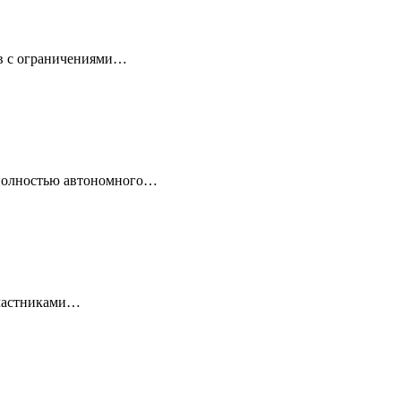
ов с ограничениями…
 полностью автономного…
 Участниками…