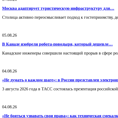
Москва адаптирует туристическую инфраструктуру для…
Столица активно переосмысливает подход к гостеприимству, 
05.08.26
В Канаде изобрели робота-поводыря, который дешевле…
Канадские инженеры совершили настоящий прорыв в сфере реа
04.08.26
«Не думать о каждом шаге»: в России представлен электр
3 августа 2026 года в ТАСС состоялась презентация российско
04.08.26
«Не бояться узнавать свои права»: как техническая смека