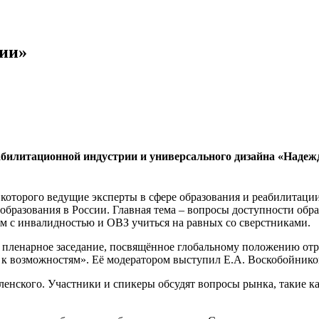
гии»
абилитационной индустрии и универсального дизайна «Надеж
е которого ведущие эксперты в сфере образования и реабилитаци
образования в России. Главная тема – вопросы доступности обр
м с инвалидностью и ОВЗ учиться на равных со сверстниками.
 пленарное заседание, посвящённое глобальному положению отра
 к возможностям». Её модератором выступил Е.А. Воскобойнико
ленского. Участники и спикеры обсудят вопросы рынка, такие ка