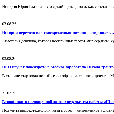
История Юрия Глазова – это яркий пример того, как сочетан
03.08.26
История перемен: как своевременная помощь возвращает
Анастасия девушка, которая воспринимает этот мир сердцем, чут
03.08.26
НКО научат побеждать: в Москве заработала Школа грант
В столице стартовал новый сезон образовательного проекта 
31.07.26
Второй шаг к полноценной жизни: результаты работы «Ш
Получить высокотехнологичный протез – непременное условие