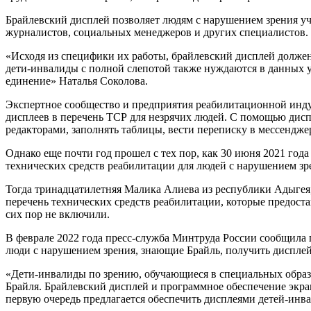
Брайлевский дисплей позволяет людям с нарушением зрения уч
журналистов, социальных менеджеров и других специалистов. 
«Исходя из специфики их работы, брайлевский дисплей должен
дети-инвалиды с полной слепотой также нуждаются в данных 
единение» Наталья Соколова.
Экспертное сообщество и предприятия реабилитационной инд
дисплеев в перечень ТСР для незрячих людей. С помощью диспл
редакторами, заполнять таблицы, вести переписку в мессенджер
Однако еще почти год прошел с тех пор, как 30 июня 2021 го
технических средств реабилитации для людей с нарушением зр
Тогда тринадцатилетняя Малика Алиева из республики Адыгея,
перечень технических средств реабилитации, которые предостав
сих пор не включили.
В феврале 2022 года пресс-служба Минтруда России сообщила п
люди с нарушением зрения, знающие Брайль, получить дисплей
«Дети-инвалиды по зрению, обучающиеся в специальных образ
Брайля. Брайлевский дисплей и программное обеспечение экр
первую очередь предлагается обеспечить дисплеями детей-ин