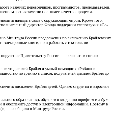
аботе незрячих переводчиков, программистов, преподавателей,
ушением зрения заметно повышает качество процесса.
озволить наладить связь с окружающим миром. Кроме того,
исполнительный директор Фонда поддержки слепоглухих «Со-
ссию Минтруда России предложения по включению Брайлевских
ть электронные книги, но и работать с текстовыми
ее поручение Правительству России — включить в список
ой внести дисплей Брайля и умный помощник «Робин» в
алидностью по зрению в список получателей дисплея Брайля до
еспечить дисплеями Брайля детей. Однако студенты и взрослые
ального образования), обучаются владению шрифтом и азбуке
и и обеспечить доступ к электронной информации. Поэтому в
я)», — сообщили в Минтруде России.