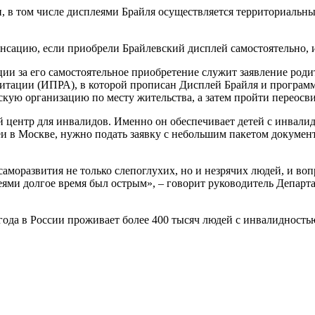
, в том числе дисплеями Брайля осуществляется территориальн
нсацию, если приобрели Брайлевский дисплей самостоятельно, 
ии за его самостоятельное приобретение служит заявление род
тации (ИПРА), в которой прописан Дисплей Брайля и программн
кую организацию по месту жительства, а затем пройти переосв
й центр для инвалидов. Именно он обеспечивает детей с инвали
и в Москве, нужно подать заявку с небольшим пакетом докуме
саморазвития не только слепоглухих, но и незрячих людей, и во
ями долгое время был острым», – говорит руководитель Департ
а в России проживает более 400 тысяч людей с инвалидностью с