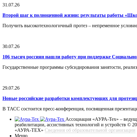
31.07.26
Второй шаг к полноценной жизни: результаты работы «Ш
Получить высокотехнологичный протез – непременное условие
30.07.26
106 тысяч россиян нашли работу при поддержке Социальн
Государственные программы субсидирования занятости, реали
29.07.26
Новые российские разработки комплектующих для протези
В ТАСС состоится пресс-конференция, посвященная презентац
Ассоциация «АУРА-Тех» – ведущи
реабилитации, ассистивных технологий и устройств
© 2
«АУРА-ТЕХ»
Сведения об образовательной организации
Меню