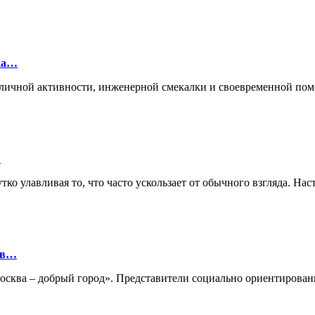
лка…
ие личной активности, инженерной смекалки и своевременной п
…
ко улавливая то, что часто ускользает от обычного взгляда. Нас
ов…
«Москва – добрый город». Представители социально ориентиро