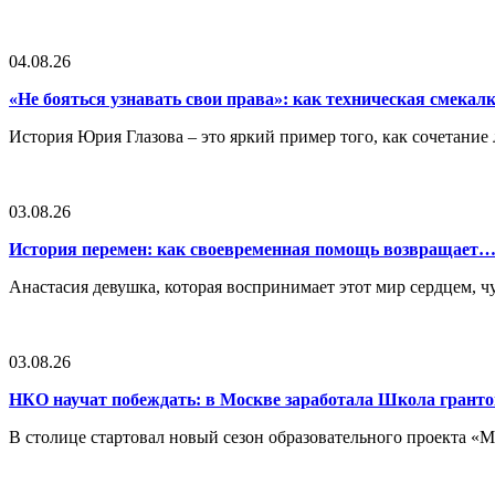
04.08.26
«Не бояться узнавать свои права»: как техническая смека
История Юрия Глазова – это яркий пример того, как сочетан
03.08.26
История перемен: как своевременная помощь возвращает
Анастасия девушка, которая воспринимает этот мир сердцем, чут
03.08.26
НКО научат побеждать: в Москве заработала Школа грант
В столице стартовал новый сезон образовательного проекта 