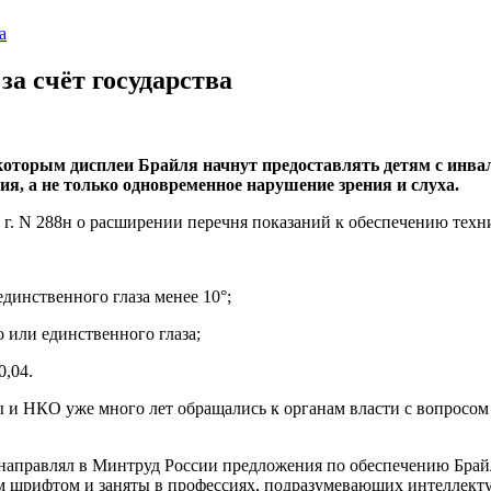
а
за счёт государства
которым дисплеи Брайля начнут предоставлять детям с инвали
я, а не только одновременное нарушение зрения и слуха.
2 г. N 288н о расширении перечня показаний к обеспечению те
динственного глаза менее 10°;
 или единственного глаза;
0,04.
ы и НКО уже много лет обращались к органам власти с вопросом
 направлял в Минтруд России предложения по обеспечению Бра
ым шрифтом и заняты в профессиях, подразумевающих интеллекту