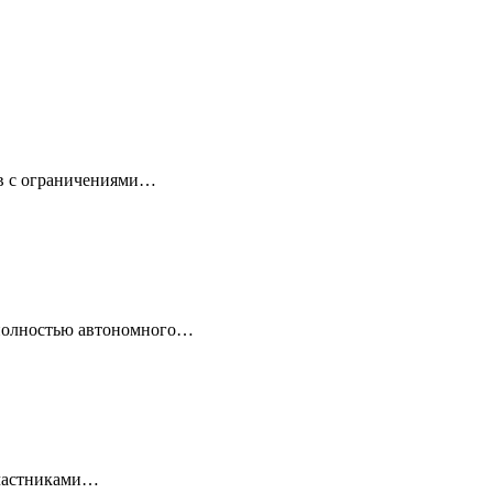
ов с ограничениями…
 полностью автономного…
 Участниками…