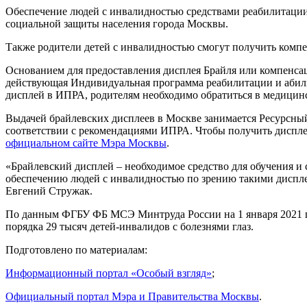
Обеспечение людей с инвалидностью средствами реабилитации
социальной защиты населения города Москвы.
Также родители детей с инвалидностью смогут получить компе
Основанием для предоставления дисплея Брайля или компенсац
действующая Индивидуальная программа реабилитации и абили
дисплей в ИПРА, родителям необходимо обратиться в медицинс
Выдачей брайлевских дисплеев в Москве занимается Ресурсны
соответствии с рекомендациями ИПРА. Чтобы получить диспле
официальном сайте Мэра Москвы
.
«Брайлевский дисплей – необходимое средство для обучения и 
обеспечению людей с инвалидностью по зрению такими диспле
Евгений Стружак.
По данным ФГБУ ФБ МСЭ Минтруда России на 1 января 2021 год
порядка 29 тысяч детей-инвалидов с болезнями глаз.
Подготовлено по материалам:
Информационный портал «Особый взгляд»
;
Официальный портал Мэра и Правительства Москвы
.