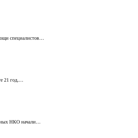
омощи специалистов…
те 21 год,…
ванных НКО начали…