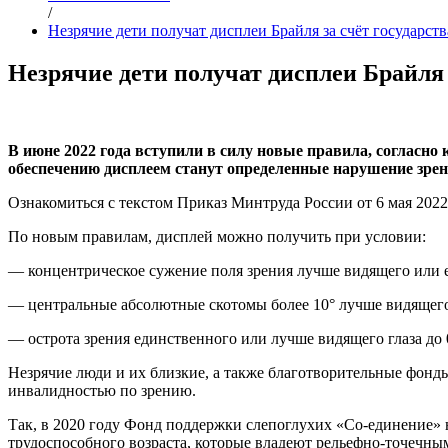
/
Незрячие дети получат дисплеи Брайля за счёт государств
Незрячие дети получат дисплеи Брайля 
В июне 2022 года вступили в силу новые правила, согласно 
обеспечению дисплеем станут определенные нарушение зрени
Ознакомиться с текстом Приказ Минтруда России от 6 мая 202
По новым правилам, дисплей можно получить при условии:
— концентрическое сужение поля зрения лучше видящего или е
— центральные абсолютные скотомы более 10° лучше видящего
— острота зрения единственного или лучше видящего глаза до 
Незрячие люди и их близкие, а также благотворительные фонд
инвалидностью по зрению.
Так, в 2020 году Фонд поддержки слепоглухих «Со-единение»
трудоспособного возраста, которые владеют рельефно-точечн