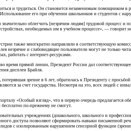
иться и трудиться. Он становится незаменимым помощником в р
Использование его при обучении школьников и студентов с нар
 значительно облегчить [незрячим людям] трудовой процесс и п
устройствах, необходимых им в учебном процессе», — говорит 
устрии также многкратно направляли в соответствующую коми
ея незрячие и слабовидящие пользователи могут не только чита
ах, работать с интернет-ресурсами.
да во время прямой линии, Президент России дал соответствующ
ения дисплеи Брайля.
 потерявшая зрение в 6 лет, обратилась к Президенту с просьб
ляются за счет государства. Несмотря на это, всех людей с инв
орталу «Особый взгляд», что в первую очередь предлагается об
 бесплатно по-прежнему не смогут.
овательных учреждениях (дошкольного, школьного и профессион
анного доступа позволяют сформировать навыки письменной реч
валидов с изолированным нарушением сенсорной функции (зрени