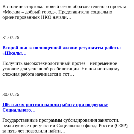
В столице стартовал новый сезон образовательного проекта
«Москва – добрый город». Представители социально
ориентированных НКО начали…
31.07.26
Второй шаг к полноценной жизни: результаты работы
«Школы…
Получить высокотехнологичный протез – непременное
условие для успешной реабилитации. Но по-настоящему
сложная работа начинается в тот…
30.07.26
106 тысяч россиян нашли работу при поддержке
Социального…
Государственные программы субсидирования занятости,
реализуемые при участии Социального фонда России (СФР),
за пять лет позволили найти…