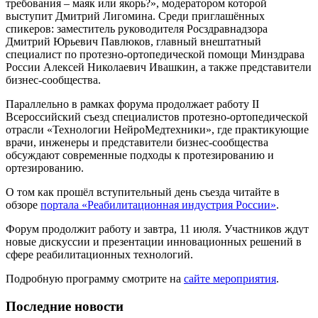
требования – маяк или якорь?», модератором которой
выступит Дмитрий Лигомина. Среди приглашённых
спикеров: заместитель руководителя Росздравнадзора
Дмитрий Юрьевич Павлюков, главный внештатный
специалист по протезно-ортопедической помощи Минздрава
России Алексей Николаевич Ивашкин, а также представители
бизнес-сообщества.
Параллельно в рамках форума продолжает работу II
Всероссийский съезд специалистов протезно-ортопедической
отрасли «Технологии НейроМедтехники», где практикующие
врачи, инженеры и представители бизнес-сообщества
обсуждают современные подходы к протезированию и
ортезированию.
О том как прошёл вступительный день съезда читайте в
обзоре
портала «Реабилитационная индустрия России»
.
Форум продолжит работу и завтра, 11 июля. Участников ждут
новые дискуссии и презентации инновационных решений в
сфере реабилитационных технологий.
Подробную программу смотрите на
сайте мероприятия
.
Последние новости