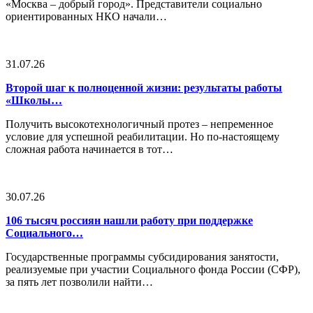
«Москва – добрый город». Представители социально
ориентированных НКО начали…
31.07.26
Второй шаг к полноценной жизни: результаты работы
«Школы…
Получить высокотехнологичный протез – непременное
условие для успешной реабилитации. Но по-настоящему
сложная работа начинается в тот…
30.07.26
106 тысяч россиян нашли работу при поддержке
Социального…
Государственные программы субсидирования занятости,
реализуемые при участии Социального фонда России (СФР),
за пять лет позволили найти…