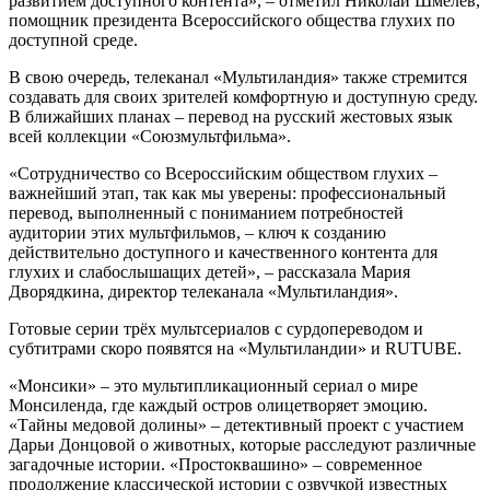
развитием доступного контента», – отметил Николай Шмелёв,
помощник президента Всероссийского общества глухих по
доступной среде.
В свою очередь, телеканал «Мультиландия» также стремится
создавать для своих зрителей комфортную и доступную среду.
В ближайших планах – перевод на русский жестовых язык
всей коллекции «Союзмультфильма».
«Сотрудничество со Всероссийским обществом глухих –
важнейший этап, так как мы уверены: профессиональный
перевод, выполненный с пониманием потребностей
аудитории этих мультфильмов, – ключ к созданию
действительно доступного и качественного контента для
глухих и слабослышащих детей», – рассказала Мария
Дворядкина, директор телеканала «Мультиландия».
Готовые серии трёх мультсериалов с сурдопереводом и
субтитрами скоро появятся на «Мультиландии» и RUTUBE.
«Монсики» – это мультипликационный сериал о мире
Монсиленда, где каждый остров олицетворяет эмоцию.
«Тайны медовой долины» – детективный проект с участием
Дарьи Донцовой о животных, которые расследуют различные
загадочные истории. «Простоквашино» – современное
продолжение классической истории с озвучкой известных