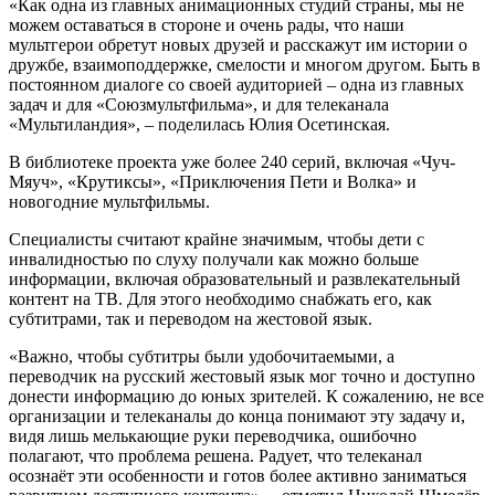
«Как одна из главных анимационных студий страны, мы не
можем оставаться в стороне и очень рады, что наши
мультгерои обретут новых друзей и расскажут им истории о
дружбе, взаимоподдержке, смелости и многом другом. Быть в
постоянном диалоге со своей аудиторией – одна из главных
задач и для «Союзмультфильма», и для телеканала
«Мультиландия», – поделилась Юлия Осетинская.
В библиотеке проекта уже более 240 серий, включая «Чуч-
Мяуч», «Крутиксы», «Приключения Пети и Волка» и
новогодние мультфильмы.
Специалисты считают крайне значимым, чтобы дети с
инвалидностью по слуху получали как можно больше
информации, включая образовательный и развлекательный
контент на ТВ. Для этого необходимо снабжать его, как
субтитрами, так и переводом на жестовой язык.
«Важно, чтобы субтитры были удобочитаемыми, а
переводчик на русский жестовый язык мог точно и доступно
донести информацию до юных зрителей. К сожалению, не все
организации и телеканалы до конца понимают эту задачу и,
видя лишь мелькающие руки переводчика, ошибочно
полагают, что проблема решена. Радует, что телеканал
осознаёт эти особенности и готов более активно заниматься