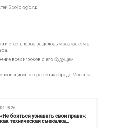
й Scoliologic.ru;
сти и стартаперов за деловым завтраком в
еса.
ение всех игроков о его будущем,
 инновационного развития города Москвы.
04.08.26
«Не бояться узнавать свои права»:
как техническая смекалка…