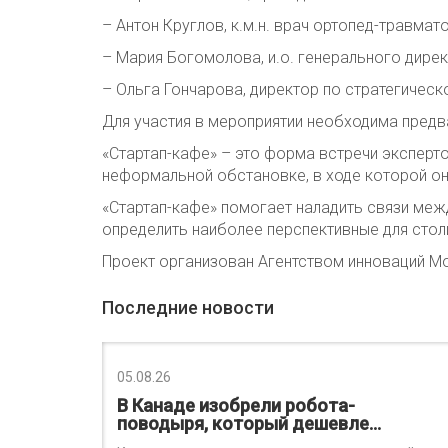
– Антон Круглов, к.м.н. врач ортопед-травмат
– Мария Богомолова, и.о. генерального дире
– Ольга Гончарова, директор по стратегичес
Для участия в мероприятии необходима предв
«Стартап-кафе» – это форма встречи эксперто
неформальной обстановке, в ходе которой он
«Стартап-кафе» помогает наладить связи меж
определить наиболее перспективные для сто
Проект организован Агентством инноваций М
Последние новости
05.08.26
В Канаде изобрели робота-
поводыря, который дешевле…