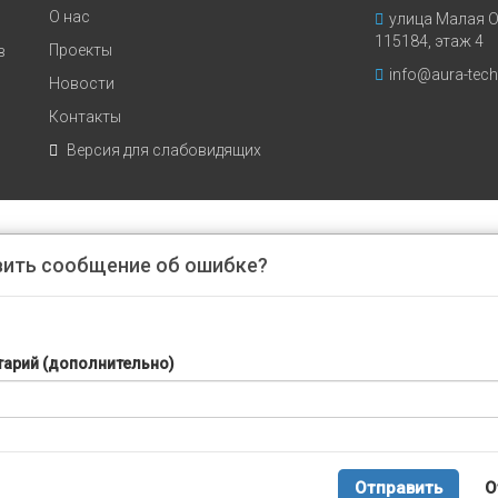
О нас
улица Малая О
115184, этаж 4
Проекты
в
info@aura-tech
Новости
Й
Контакты
Версия для слабовидящих
вить сообщение об ошибке?
арий (дополнительно)
Отправить
О