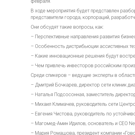
февраля.
В ходе мероприятия будет представлен разбо
представители города, корпораций, разработч
Они обсудят такие вопросы, как:
– Перспективные направления развития бизнес
– Особенность дистрибьюции ассистивных тех
– Какие инновационные решения будут востр
– Чем привлечь инвесторов российским прои
Среди спикеров – ведущие эксперты в област
– Дмитрий Бочкарев, директор сети клиник ди
– Наталья Подсосонная, заместитель директо
– Михаил Климачев, руководитель сети Центр
– Евгения Чистова, руководитель по устойчи
– Магомед-Амин Идилов, основатель и CEO Ne
– Мария Ромашова, президент компании «Гово