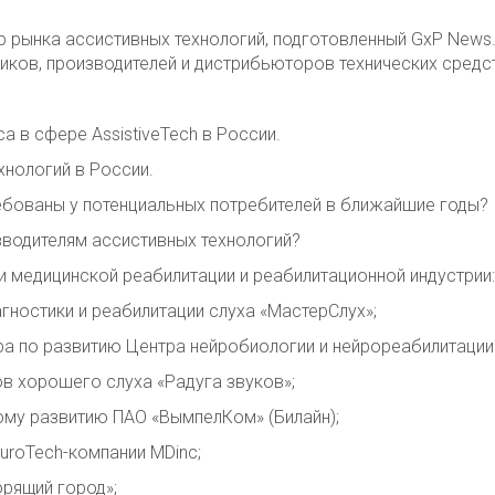
р рынка ассистивных технологий, подготовленный GxP News.
иков, производителей и дистрибьюторов технических средс
а в сфере AssistiveTech в России.
нологий в России.
ебованы у потенциальных потребителей в ближайшие годы?
зводителям ассистивных технологий?
и медицинской реабилитации и реабилитационной индустрии:
агностики и реабилитации слуха «МастерСлух»;
ра по развитию Центра нейробиологии и нейрореабилитации 
ов хорошего слуха «Радуга звуков»;
вому развитию ПАО «ВымпелКом» (Билайн);
uroTech-компании MDinc;
рящий город»;