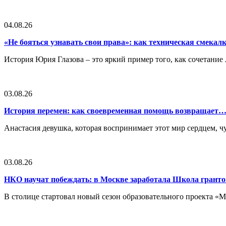
04.08.26
«Не бояться узнавать свои права»: как техническая смека
История Юрия Глазова – это яркий пример того, как сочетан
03.08.26
История перемен: как своевременная помощь возвращает
Анастасия девушка, которая воспринимает этот мир сердцем, чут
03.08.26
НКО научат побеждать: в Москве заработала Школа грант
В столице стартовал новый сезон образовательного проекта 