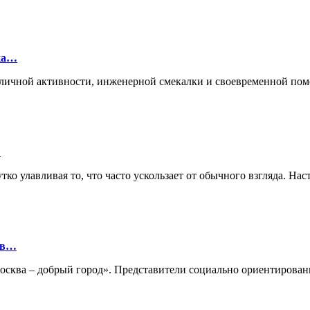
лка…
ие личной активности, инженерной смекалки и своевременной п
…
ко улавливая то, что часто ускользает от обычного взгляда. Нас
ов…
«Москва – добрый город». Представители социально ориентиро