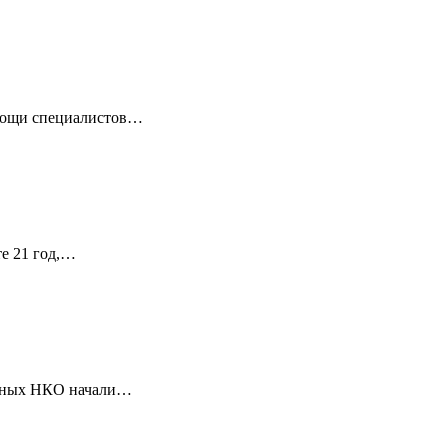
омощи специалистов…
те 21 год,…
ванных НКО начали…