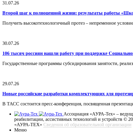
31.07.26
Второй шаг к полноценной жизни: результаты работы «Ш
Получить высокотехнологичный протез – непременное условие
30.07.26
106 тысяч россиян нашли работу при поддержке Социальн
Государственные программы субсидирования занятости, реали
29.07.26
Новые российские разработки комплектующих для протези
В ТАСС состоится пресс-конференция, посвященная презентац
Ассоциация «АУРА-Тех» – ведущи
реабилитации, ассистивных технологий и устройств
© 2
«АУРА-ТЕХ»
Сведения об образовательной организации
Меню