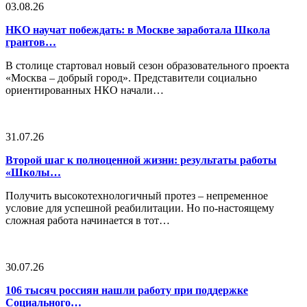
03.08.26
НКО научат побеждать: в Москве заработала Школа
грантов…
В столице стартовал новый сезон образовательного проекта
«Москва – добрый город». Представители социально
ориентированных НКО начали…
31.07.26
Второй шаг к полноценной жизни: результаты работы
«Школы…
Получить высокотехнологичный протез – непременное
условие для успешной реабилитации. Но по-настоящему
сложная работа начинается в тот…
30.07.26
106 тысяч россиян нашли работу при поддержке
Социального…