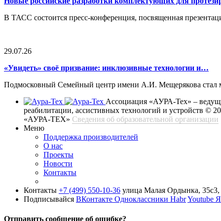
Новые российские разработки комплектующих для протези
В ТАСС состоится пресс-конференция, посвященная презентац
29.07.26
«Увидеть» своё призвание: инклюзивные технологии и…
Подмосковный Семейный центр имени А.И. Мещерякова стал ме
Ассоциация «АУРА-Тех» – ведущи
реабилитации, ассистивных технологий и устройств
© 2
«АУРА-ТЕХ»
Сведения об образовательной организации
Меню
Поддержка производителей
О нас
Проекты
Новости
Контакты
Контакты
+7 (499) 550-10-36
улица Малая Ордынка, 35с3, 
Подписывайся
ВКонтакте
Одноклассники
Habr
Youtube
Я
Отправить сообщение об ошибке?