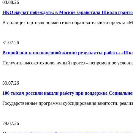
03.08.26
НКО научат побеждать: в Москве заработала Школа грант
В столице стартовал новый сезон образовательного проекта 
31.07.26
Второй шаг к полноценной жизни: результаты работы «Ш
Получить высокотехнологичный протез – непременное условие
30.07.26
106 тысяч россиян нашли работу при поддержке Социальн
Государственные программы субсидирования занятости, реали
29.07.26