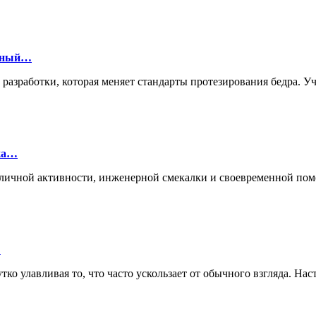
онный…
й разработки, которая меняет стандарты протезирования бедра.
лка…
ие личной активности, инженерной смекалки и своевременной п
…
ко улавливая то, что часто ускользает от обычного взгляда. Нас