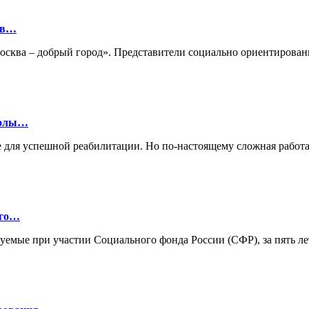
ов…
«Москва – добрый город». Представители социально ориентиро
колы…
 для успешной реабилитации. Но по-настоящему сложная работа
ого…
зуемые при участии Социального фонда России (СФР), за пять л