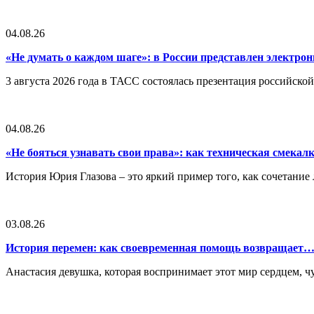
04.08.26
«Не думать о каждом шаге»: в России представлен электр
3 августа 2026 года в ТАСС состоялась презентация российско
04.08.26
«Не бояться узнавать свои права»: как техническая смека
История Юрия Глазова – это яркий пример того, как сочетан
03.08.26
История перемен: как своевременная помощь возвращает
Анастасия девушка, которая воспринимает этот мир сердцем, чут