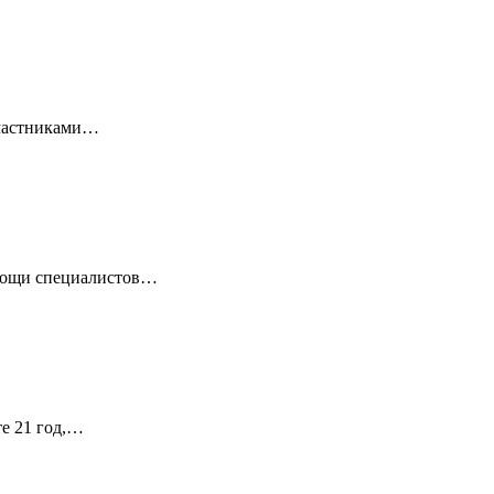
 Участниками…
омощи специалистов…
те 21 год,…