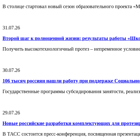
В столице стартовал новый сезон образовательного проекта 
31.07.26
Второй шаг к полноценной жизни: результаты работы «Ш
Получить высокотехнологичный протез – непременное условие
30.07.26
106 тысяч россиян нашли работу при поддержке Социальн
Государственные программы субсидирования занятости, реали
29.07.26
Новые российские разработки комплектующих для протези
В ТАСС состоится пресс-конференция, посвященная презентац