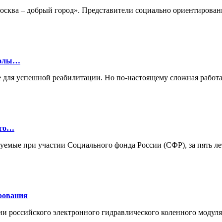
«Москва – добрый город». Представители социально ориентиро
колы…
 для успешной реабилитации. Но по-настоящему сложная работа
ого…
зуемые при участии Социального фонда России (СФР), за пять л
рования
ии российского электронного гидравлического коленного моду