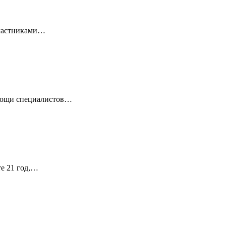
 Участниками…
омощи специалистов…
те 21 год,…