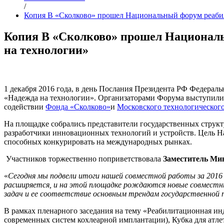
/
Копия В «Сколково» прошел Национальный форум реабил
Копия В «Сколково» прошел Националь
на технологии»
1 декабря 2016 года, в день Послания Президента РФ Федер
«Надежда на технологии». Организаторами Форума выступил
содействии
Фонда «Сколково»
и
Московского технологическог
На площадке собрались представители государственных струк
разработчики инновационных технологий и устройств. Цель Н
способных конкурировать на международных рынках.
Участников торжественно поприветствовала
Заместитель Ми
«
Сегодня мы подвели итоги нашей совместной работы за 2016
расширяется, и на этой площадке рождаются новые совместн
задач и ее соответствие основным трендам государственной 
В рамках пленарного заседания на тему «Реабилитационная инд
современных систем кохлеарной имплантации), Кубка для атл