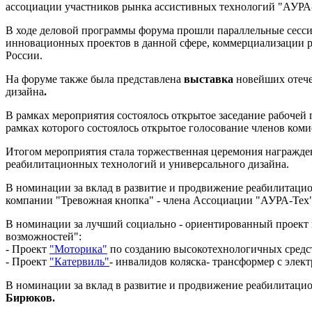
ассоциации участников рынка ассистивных технологий "АУРА-
В ходе деловой программы форума прошли параллельные сесси
инновационных проектов в данной сфере, коммерциализации ра
России.
На форуме также была представлена
выставка
новейших отече
дизайна
.
В рамках мероприятия состоялось открытое заседание рабочей
рамках которого состоялось открытое голосование членов ком
Итогом мероприятия стала торжественная церемония награжде
реабилитационных технологий и универсального дизайна.
В номинации за вклад в развитие и продвижение реабилитаци
компании "Тревожная кнопка" - члена Ассоциации "АУРА-Тех"
В номинации за лучший социально - ориентированный проект 
возможностей":
- Проект
"Моторика"
по созданию высокотехнологичных средст
- Проект
"Катервиль"
- инвалидов коляска- трансформер с эле
В номинации за вклад в развитие и продвижение реабилитацио
Бирюков.