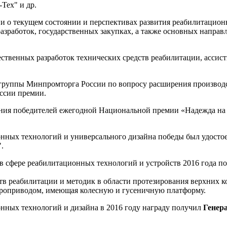
Тех" и др.
и о текущем состоянии и перспективах развития реабилитацио
зработок, государственных закупках, а также основных направл
ственных разработок технических средств реабилитации, ассист
 группы Минпромторга России по вопросу расширения производс
иссии премии.
ния победителей ежегодной Национальной премии «Надежда на т
онных технологий и универсального дизайна победы был удосто
.
в сфере реабилитационных технологий и устройств 2016 года по
в реабилитации и методик в области протезирования верхних 
ктроприводом, имеющая колесную и гусеничную платформу.
нных технологий и дизайна в 2016 году награду получил
Генер