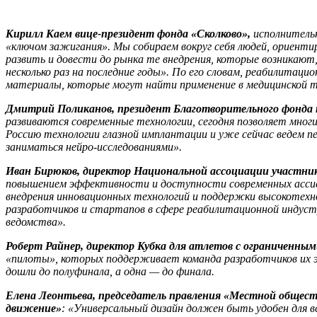
Кирилл Каем вице-президент фонда «Сколково»,
исполнитель
«ключом зажигания». Мы собираем вокруг себя людей, ориент
развить и довести до рынка те внедрения, которые возникают
несколько раз на последние годы». По его словам, реабилитац
материалы, которые могут найти применение в медицинской т
Дмитрий Поликанов, президент Благотворительного фонда 
развиваются современные технологии, сегодня позволяет многи
Россию технологии глазной имплантации и уже сейчас ведем п
заниматься нейро-исследованиями».
Иван Бирюков, директор Национальной ассоциации участни
повышением эффективности и доступности современных ассис
внедрения инновационных технологий и поддержки высокотех
разработчиков и стартапов в сфере реабилитационной индуст
ведомства».
Роберт Райнер, директор Кубка для атлетов с ограниченны
«пилоты», которых поддерживает команда разработчиков их экзо
дошли до полуфинала, а одна — до финала.
Елена Леонтьева, председатель правления «Местной общест
движение»
: «Универсальный дизайн должен быть удобен для вс