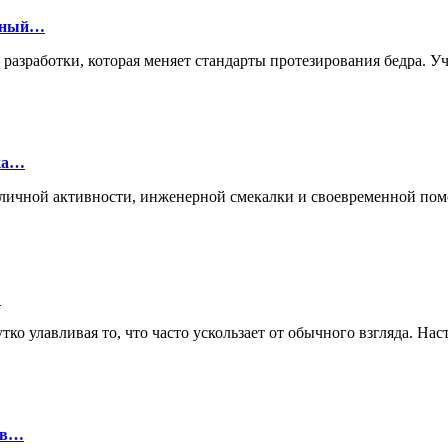
онный…
й разработки, которая меняет стандарты протезирования бедра.
лка…
ие личной активности, инженерной смекалки и своевременной п
…
ко улавливая то, что часто ускользает от обычного взгляда. Нас
ов…