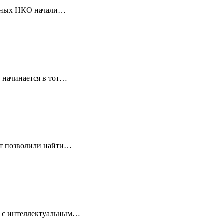
ванных НКО начали…
 начинается в тот…
ет позволили найти…
ля с интеллектуальным…