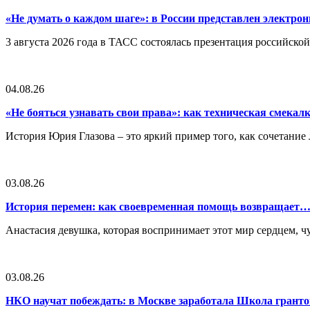
«Не думать о каждом шаге»: в России представлен электр
3 августа 2026 года в ТАСС состоялась презентация российско
04.08.26
«Не бояться узнавать свои права»: как техническая смека
История Юрия Глазова – это яркий пример того, как сочетан
03.08.26
История перемен: как своевременная помощь возвращает
Анастасия девушка, которая воспринимает этот мир сердцем, чут
03.08.26
НКО научат побеждать: в Москве заработала Школа грант