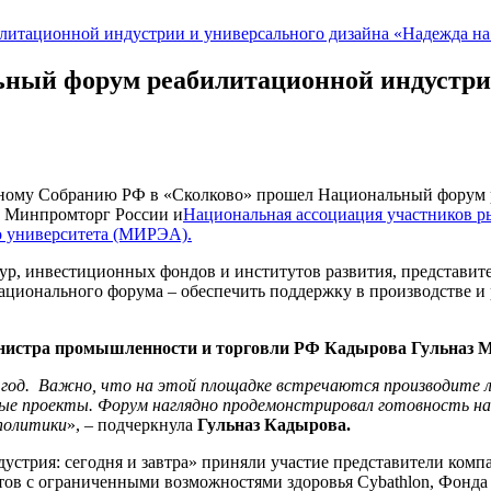
итационной индустрии и универсального дизайна «Надежда на
ный форум реабилитационной индустрии
альному Собранию РФ в «Сколково» прошел Национальный форум
и Минпромторг России и
Национальная ассоциация участников 
о университета (МИРЭА).
тур, инвестиционных фондов и институтов развития, представи
ационального форума – обеспечить поддержку в производстве и
нистра промышленности и торговли РФ
Кадырова Гульназ М
 год. Важно, что на этой площадке встречаются производите л
ые проекты. Форум наглядно продемонстрировал готовность н
политики
», – подчеркнула
Гульназ Кадырова.
устрия: сегодня и завтра» приняли участие представители комп
етов с ограниченными возможностями здоровья Cybathlon, Фонд