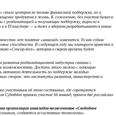
» стало центром не только финансовой поддержки, но и
ощение продуктов в жизнь. К сожалению, без участия бизнеса
ны с реабилитацией и получающих поддержку, выросло в
но и в IT-кластере — и даже в ядерном разрабатываются новые
личество лет понятие «инвалид» изменится. То как сейчас
новые способности. В следующем году мы планируем привезти в
анию «Сенсор-тех», которая в скором времени будет
ва развития реабилитационной индустрии связана с
ми возможностями. Достичь этого можно с помощью
ть активную деятельность по поддержке молодых
анных сторон: это институты развития, министерства и
зал участникам об этом состязании, где соревнуются
м Cybathlon приняло участие 66 команд, причем две российских
ая организация инвалидов-колясочников «Свободное
ерсальным, создаются ассистивные технологии».