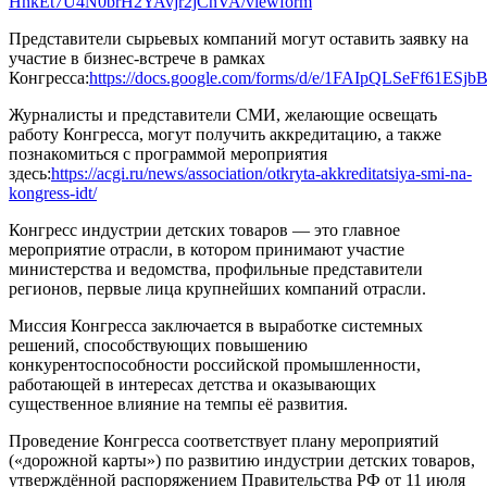
HnkEt7U4N0brH2YAvjr2jCnVA/viewform
Представители сырьевых компаний могут оставить заявку на
участие в бизнес-встрече в рамках
Конгресса:
https://docs.google.com/forms/d/e/1FAIpQLSeFf61
Журналисты и представители СМИ, желающие освещать
работу Конгресса, могут получить аккредитацию, а также
познакомиться с программой мероприятия
здесь:
https://acgi.ru/news/association/otkryta-akkreditatsiya-smi-na-
kongress-idt/
Конгресс индустрии детских товаров — это главное
мероприятие отрасли, в котором принимают участие
министерства и ведомства, профильные представители
регионов, первые лица крупнейших компаний отрасли.
Миссия Конгресса заключается в выработке системных
решений, способствующих повышению
конкурентоспособности российской промышленности,
работающей в интересах детства и оказывающих
существенное влияние на темпы её развития.
Проведение Конгресса соответствует плану мероприятий
(«дорожной карты») по развитию индустрии детских товаров,
утверждённой распоряжением Правительства РФ от 11 июля