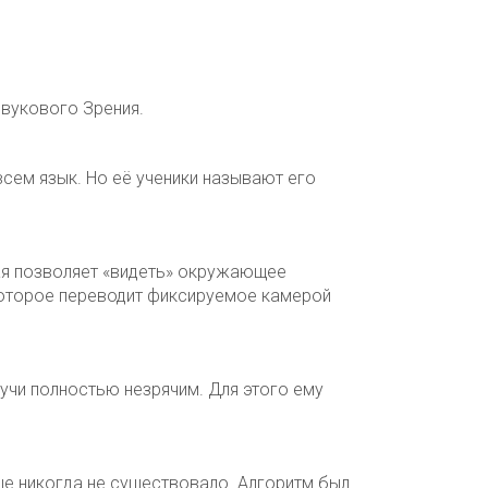
Звукового Зрения.
всем язык. Но её ученики называют его
ая позволяет «видеть» окружающее
которое переводит фиксируемое камерой
дучи полностью незрячим. Для этого ему
ьше никогда не существовало. Алгоритм был