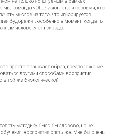
упном не только испытуемым в рамках
мы, команда vOICe vision, стали первыми, кто
личать многое из того, что игнорируется
дея будоражит, особенно в момент, когда ты
данным человеку от природы.
олове просто возникает образ, предположение
оваться другими способами восприятия –
но в той же биологической
нтовать методику было бы здорово, но не
 обучения, восприятия опять же. Мне бы очень