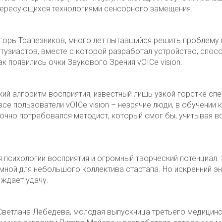
нтересующихся технологиями сенсорного замещения.
горь Трапезников, много лет пытавшийся решить проблему
нтузиастов, вместе с которой разработал устройство, спо
к появились очки Звукового Зрения vOICe vision.
кий алгоритм восприятия, известный лишь узкой горстке сп
все пользователи vOICe vision – незрячие люди, в обучени
чно потребовался методист, который смог бы, учитывая вс
 психологии восприятия и огромный творческий потенциал. 
ёмной для небольшого коллектива стартапа. Но искренний э
ождает удачу.
а Светлана Лебедева, молодая выпускница третьего медици