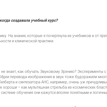
 когда создавала учебный курс?
ику. На знания, которые я почерпнула из учебников и от пре
ности и клинической практики.
ре не знает, как обучать Звуковому Зрению? Эксперименты с
 Идеи перевода изображения в звук тоже будоражили мног
Гилберта и синтезатора АНС, например, очень уж причудливы
е хороши – как мультяшная стрельба из космических бласте
системе обучения они кажутся вполне понятными и логичны