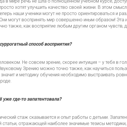
да в мире речь не шла о полноценном учебном курсе, дост
росто хотят улучшить качество своей жизни. В этом смысле 
еперь наши ученики могут не просто ориентироваться и раз
ни могут воспринять мир совершенно иным образом! Эта и
чно также, как восприятие любым другим органом чувств, 
 суррогатный способ восприятия?
ловеком. Не совсем зрение, скорее интуиция – у тебя в г
вуковому Зрению можно точно также, как научиться польз
о значит и методику обучения необходимо выстраивать ров
ироде.
ё уже где-то запатентовала?
ический стаж сказывается и опыт работы с детьми. Запате
ой статьи, отражающей наиболее значимые тезисы методики,