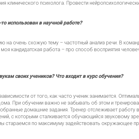
ения клинического психолога. Провести нейропсихологичес
-то использован в научной работе?
ю на очень схожую тему – частотный анализ речи. В команде
 моя кандидатская работа – про способ восприятия человеч
вукам своих учеников? Что входит в курс обучения?
 зависимости от того, как часто ученик занимается. Оптимал
дома. При обучении важно не забывать об этом и тренирова
обранные домашние задания. Тренер отслеживает работу в
нений, с которыми сталкивается обучающийся звуковому зре
 мы стараемся по максимуму задействовать окружающее пр