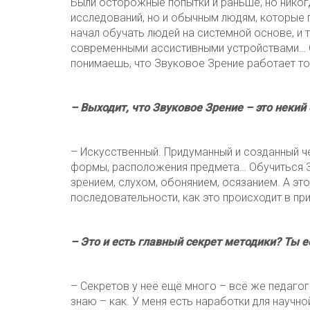
Были осторожные попытки и раньше, но никог
исследований, но и обычным людям, которые п
начал обучать людей на системной основе, и т
современными ассистивными устройствами… О
понимаешь, что Звуковое Зрение работает то
– Выходит, что Звуковое Зрение – это некий
– Искусственный. Придуманный и созданный че
формы, расположения предмета… Обучиться З
зрением, слухом, обонянием, осязанием. А эт
последовательности, как это происходит в пр
– Это и есть главный секрет методики? Ты е
– Секретов у неё ещё много – всё же педагог
знаю – как. У меня есть наработки для научн