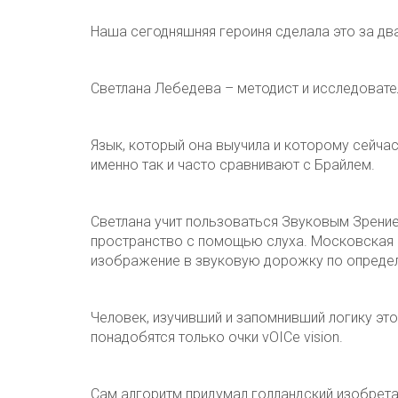
Наша сегодняшняя героиня сделала это за дв
Светлана Лебедева – методист и исследовател
Язык, который она выучила и которому сейчас 
именно так и часто сравнивают с Брайлем.
Светлана учит пользоваться Звуковым Зрени
пространство с помощью слуха. Московская 
изображение в звуковую дорожку по определ
Человек, изучивший и запомнивший логику это
понадобятся только очки vOICe vision.
Сам алгоритм придумал голландский изобретат