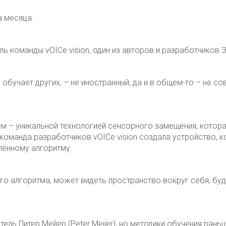
а месяца.
ь команды vOICe vision, один из авторов и разработчиков 
обучает других, – не иностранный, да и в общем-то – не со
ем – уникальной технологией сенсорного замещения, котор
команда разработчиков vOICe vision создала устройство, 
ённому алгоритму.
го алгоритма, может видеть пространство вокруг себя, бу
ель Питер Мейер (Peter Meijer), но методики обучения ран