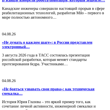
В Канаде изобрели робота-поводыря, который дешевле…
Канадские инженеры совершили настоящий прорыв в сфере
реабилитационных технологий, разработав Milo – первого в
мире полностью автономного…
04.08.26
«Не думать о каждом шаге»: в России представлен
электронный…
3 августа 2026 года в ТАСС состоялась презентация
российской разработки, которая меняет стандарты
протезирования бедра. Участниками…
04.08.26
«Не бояться узнавать свои права»: как техническая
смекалка…
История Юрия Глазова – это яркий пример того, как
сочетание личной активности, инженерной смекалки и