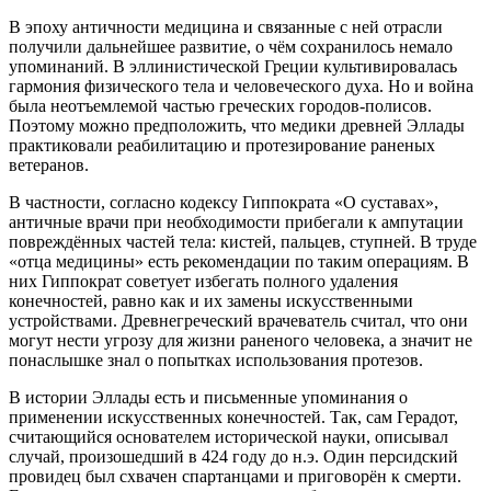
В эпоху античности медицина и связанные с ней отрасли
получили дальнейшее развитие, о чём сохранилось немало
упоминаний. В эллинистической Греции культивировалась
гармония физического тела и человеческого духа. Но и война
была неотъемлемой частью греческих городов-полисов.
Поэтому можно предположить, что медики древней Эллады
практиковали реабилитацию и протезирование раненых
ветеранов.
В частности, согласно кодексу Гиппократа «О суставах»,
античные врачи при необходимости прибегали к ампутации
повреждённых частей тела: кистей, пальцев, ступней. В труде
«отца медицины» есть рекомендации по таким операциям. В
них Гиппократ советует избегать полного удаления
конечностей, равно как и их замены искусственными
устройствами. Древнегреческий врачеватель считал, что они
могут нести угрозу для жизни раненого человека, а значит не
понаслышке знал о попытках использования протезов.
В истории Эллады есть и письменные упоминания о
применении искусственных конечностей. Так, сам Герадот,
считающийся основателем исторической науки, описывал
случай, произошедший в 424 году до н.э. Один персидский
провидец был схвачен спартанцами и приговорён к смерти.