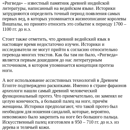
«Ригведа» – известный памятник древней индийской
литературы, написанный на ведийском языке. Историки
затрудняются определить точный период появления самых
первых вед, в которых упоминается жизнеописание королевы
Вишпалы, но принято относить это событие к периоду 1700 –
1100 гг. до н.э.
Стоит также отметить, что древний ведийский язык в
настоящее время недостаточно изучен. Историки и
исследователи не могут прийти к согласию относительно
перевода многих текстов. Как бы там ни было, «Ригведа»
является первым дошедшим до нас литературным
источником, в котором упоминается концепция протеза
ноги.
А вот использование ассистивных технологий в Древнем
Египте подтверждено раскопками. Именно в стране фараонов
археологи нашли самый древний человеческий
функциональный протез. Что примечательно, он заменял не
целую конечность, а большой палец на ноге, причём
женщины. Историки предполагают, что такой протез был
необходим для ношения сандалий, которые, вероятно,
невозможно было закрепить на ноге без большого пальца.
Искусственный палец изготовлен в 950 – 710 гг. до н.э. из
дерева и телячьей кожи.