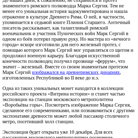
До наших дней, к сожалению, не сохранился и протез
знаменитого римского полководца Марка Сергия. Тем не
менее его уникальная история задокументирована и нашла
отражение в культуре Древнего Рима. О ней, в частности,
упоминается в седьмой книге Плиния Старшего. Античный
писатель рассказывает, как талантливый римский
военачальник и участник Пунических войн Марк Сергий в
одном из боёв потерял правую руку. Но мастера из «вечного
города» вскоре изготовили для него железный протез, с
помощью которого Марк Сергий мог управляться со щитом и
продолжил военную карьеру. Благодаря искусственной
конечности полководец получил прозвище «феррум», что
значит – железный. Вместе со своим знаменитым протезом
Марк Сергий
изображался на древнеримских динариях
,
изготовленных Республикой во II веке до н.э.
Одна из таких уникальных монет находится в коллекции
российского проекта «Витрина истории» и станет частью
экспозиции на станции московского метрополитена
«Воробьёвы горы». Посмотреть изображение Марка Сергия,
сделанное его современниками, или познакомиться с другими
экспонатами древности может любой пассажир столичного
метро, посетивший холл станции.
Экспозиция будет открыта уже 10 декабря. Для всех
пассажиров московского метрополитена посещение