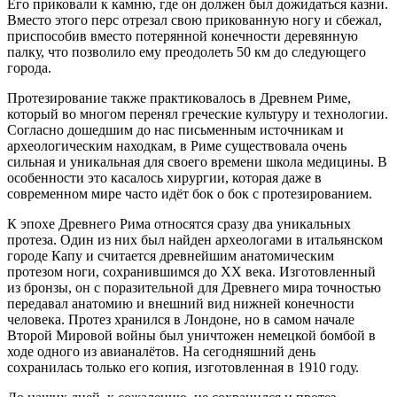
Его приковали к камню, где он должен был дожидаться казни.
Вместо этого перс отрезал свою прикованную ногу и сбежал,
приспособив вместо потерянной конечности деревянную
палку, что позволило ему преодолеть 50 км до следующего
города.
Протезирование также практиковалось в Древнем Риме,
который во многом перенял греческие культуру и технологии.
Согласно дошедшим до нас письменным источникам и
археологическим находкам, в Риме существовала очень
сильная и уникальная для своего времени школа медицины. В
особенности это касалось хирургии, которая даже в
современном мире часто идёт бок о бок с протезированием.
К эпохе Древнего Рима относятся сразу два уникальных
протеза. Один из них был найден археологами в итальянском
городе Капу и считается древнейшим анатомическим
протезом ноги, сохранившимся до XX века. Изготовленный
из бронзы, он с поразительной для Древнего мира точностью
передавал анатомию и внешний вид нижней конечности
человека. Протез хранился в Лондоне, но в самом начале
Второй Мировой войны был уничтожен немецкой бомбой в
ходе одного из авианалётов. На сегодняшний день
сохранилась только его копия, изготовленная в 1910 году.