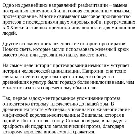
Одно из древнейших направлений реабилитации – замена
потерянных конечностей или, говоря современным языком,
протезирование. Многие связывают массовое производство
протезов с последствиями двух мировых войн, прогремевших
в XX веке и ставших причиной инвалидности для миллионов
людей.
Другие вспомнят приключенческие истории про пиратов
Нового света, которые могли использовать железный крюк
вместо руки или деревянную палку вместо ноги.
На самом деле история протезирования немногим уступает
истории человеческой цивилизации. Напротив, она тесно
связана с ней и свидетельствует о том, что общества
древнейших культур были гораздо более инклюзивными, чем
может показаться современному обывателю.
Так, первое задокументированное упоминание протеза
относится ко второму тысячелетию до нашей эры. В
древнейшем тексте «Ригведа» упоминается жизнеописание
мифической королевы-воительницы Вишпалы, которая в
одной из битв потеряла ногу. Согласно ведам, в награду за
храбрость ей подарили металлический протез, благодаря
которому королева вновь смогла сражаться.