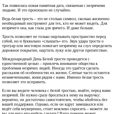
Так появилась новая памятная дата, связанная с незрячими
людьми. И это произошло не случайно.
Ведь белая трость – это не столько символ, сколько жизненно
необходимый инструмент для тех, кто не может видеть. Для
незрячего она, как глаза для зрячего. И даже больше.
Трость позволяет не только ощупывать пространство перед
собой, но и буквально «слышать» его. Звук удара трости о
тротуар или мостовую помогает незрячему на слух определить
дорожное покрытие, ощутить лужу или другое препятствие.
Международный День Белой трости проводится с
единственной целью – привлечь внимание общества к
проблемам незрячих людей. Иногда это удаётся сделать
рассказом об особенностях их жизни. Слепые часто остаются
незамеченными, живя рядом с нами. Именно белая трость
позволяет это исправить.
Если вы видите человека с белой тростью, знайте, перед вами
незрячий. Не нужно сразу бросаться к нему на выручку:
вероятно, он достаточно самостоятелен, чтобы обойтись без
вашей поддержки. Однако, если он вдруг замешкался или
ведёт себя неуверенно, стоит вежливо спросить – можете ли
вы для него что-нибудь сделать? Ваша помощь может