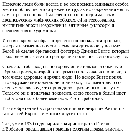
Незрячие люди были всегда и во все времена занимали особое
место в обществе, что отражено в трудах их современников из
самых разных эпох. Тема слепоты часто поднималась в
древнерусских мифических образах, ей интересовались
мыслители эпохи Возрождения, античные философы и
средневековые художники.
И во все времена образ незрячего сопровождался тростью,
которая неизменно помогала ему находить дорогу во тьме.
Белой её сделал британский фотограф Джеймс Биггс, который
в молодом возрасте потерял зрение после несчастного случая.
Сначала, чтобы ходить по городу он использовал обычную
чёрную трость, которой в те времена пользовались многие, в
том числе здоровые и зрячие люди. Но вскоре Биггс понял,
что окружающие обычно не понимают, что имеют дело со
слепым человеком, что приводило к различным конфузам.
Тогда-то он и придумал покрасить свою трость в белый цвет,
чтобы она стала более заметной. И это сработало.
Его изобретение быстро подхватили все незрячие Англии, а
затем всей Европы и многих других стран.
Так, уже в 1930 году парижская аристократка Гвилли
д'Ербемон, оказывавшая помощь незрячим людям, заметила,