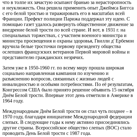
что в толпе их зачастую осыпают бранью за нерасторопность
и неуклюжесть. Она решила применить опыт Джеймса Биггса
с его белой тростью и тиражировать его в масштабах всей
Франции. Префект полиции Парижа поддержал эту идею. С
помощью газет удалось развернуть общественное движение за
внедрение белой трости по всей стране. И вот, в 1931 г. на
специальных торжествах, с участием военного министра и
министра просвещения и охраны здоровья, Гвилли д' Ербемон
вручила белые тросточки первому президенту общества
ослепших французских ветеранов Первой мировой войны и
представителю гражданских незрячих.
Затем уже в 1950-1960 гг. по всему миру прошла широкая
социально направленная кампания по изучению и
разъяснению вопросов, связанных с жизнью людей с
инвалидностью и особыми потребностями. По её результатам,
Конгрессом США было принято решение объявить 15 октября
Днём Белой трости. Впервые этот день отметили в Америке в
1964 году.
Международным Днём Белой трости он стал чуть позднее – в
1970 году, благодаря инициативе Международной федерации
слепых. В следующие годы к нему активно присоединялись
другие страны. Всероссийское общество слепых (ВОС) стало
проводить День Белой трости с 1987 года.