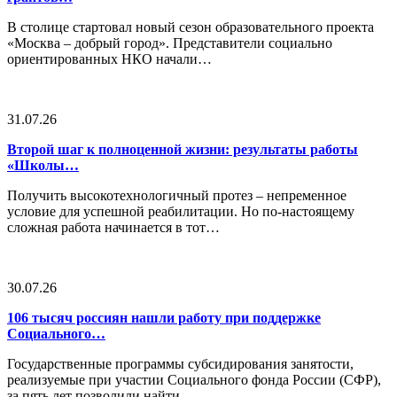
В столице стартовал новый сезон образовательного проекта
«Москва – добрый город». Представители социально
ориентированных НКО начали…
31.07.26
Второй шаг к полноценной жизни: результаты работы
«Школы…
Получить высокотехнологичный протез – непременное
условие для успешной реабилитации. Но по-настоящему
сложная работа начинается в тот…
30.07.26
106 тысяч россиян нашли работу при поддержке
Социального…
Государственные программы субсидирования занятости,
реализуемые при участии Социального фонда России (СФР),
за пять лет позволили найти…