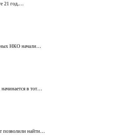
те 21 год,…
ванных НКО начали…
 начинается в тот…
ет позволили найти…