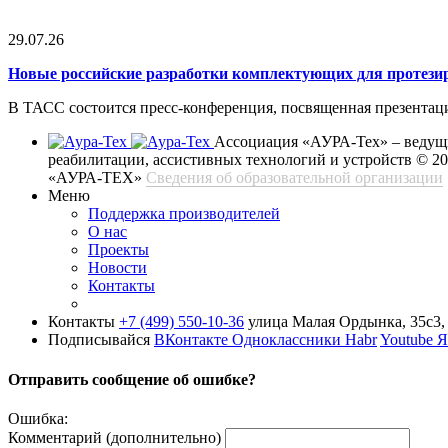
29.07.26
Новые российские разработки комплектующих для протези
В ТАСС состоится пресс-конференция, посвященная презентац
Ассоциация «АУРА-Тех» – ведущи
реабилитации, ассистивных технологий и устройств
© 2
«АУРА-ТЕХ»
Сведения об образовательной организации
Меню
Поддержка производителей
О нас
Проекты
Новости
Контакты
Контакты
+7 (499) 550-10-36
улица Малая Ордынка, 35с3, 
Подписывайся
ВКонтакте
Одноклассники
Habr
Youtube
Я
Отправить сообщение об ошибке?
Ошибка:
Комментарий (дополнительно)