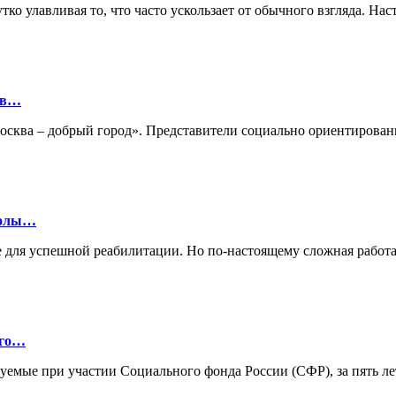
ко улавливая то, что часто ускользает от обычного взгляда. Нас
ов…
«Москва – добрый город». Представители социально ориентиро
колы…
 для успешной реабилитации. Но по-настоящему сложная работа
ого…
зуемые при участии Социального фонда России (СФР), за пять л