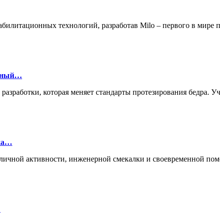
билитационных технологий, разработав Milo – первого в мире
онный…
й разработки, которая меняет стандарты протезирования бедра.
лка…
ие личной активности, инженерной смекалки и своевременной п
…