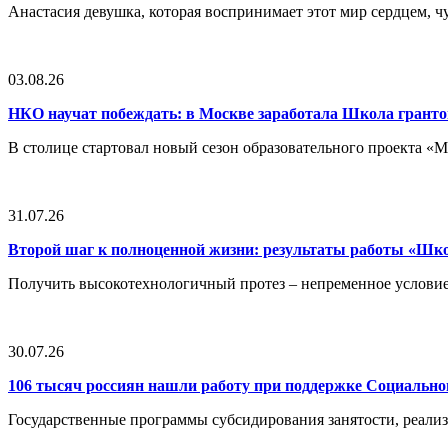
Анастасия девушка, которая воспринимает этот мир сердцем, чут
03.08.26
НКО научат побеждать: в Москве заработала Школа грант
В столице стартовал новый сезон образовательного проекта 
31.07.26
Второй шаг к полноценной жизни: результаты работы «Ш
Получить высокотехнологичный протез – непременное условие
30.07.26
106 тысяч россиян нашли работу при поддержке Социальн
Государственные программы субсидирования занятости, реали