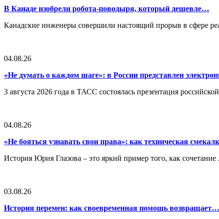
В Канаде изобрели робота-поводыря, который дешевле…
Канадские инженеры совершили настоящий прорыв в сфере реа
04.08.26
«Не думать о каждом шаге»: в России представлен электр
3 августа 2026 года в ТАСС состоялась презентация российско
04.08.26
«Не бояться узнавать свои права»: как техническая смека
История Юрия Глазова – это яркий пример того, как сочетан
03.08.26
История перемен: как своевременная помощь возвращает