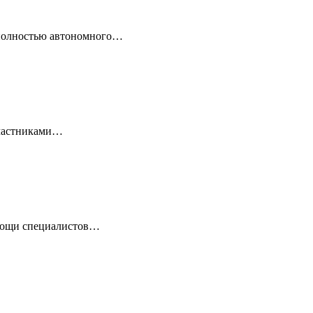
 полностью автономного…
 Участниками…
омощи специалистов…