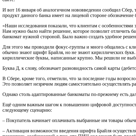
И вот 16 января об аналогичном нововведении сообщил Сбер,
продукт данного банка имеет на лицевой стороне обозначение
«Наши исследования показали, что клиентам с особенностями 
Нам нужно было найти решение, которое позволит отличить бан
банкомат нужной стороной. Было важно создать удобное реше
Для этого мы проводили фокус-группы и много общались с клие
обычно знают шрифт Брайля, но не знают кириллических букв. 
кириллические буквы, написанные крупно. Мы решили не выбир
Буква Д, к слову, обозначает разновидность самой карты (дебет
В Сбере, кроме того, отметили, что за последние годы возрос
Это позволяет незрячим людям самостоятельно осуществлять ра
Однако столь адаптированные банкоматы по-прежнему есть дале
Ещё одним важным шагом к повышению цифровой доступности 
следующему сценарию:
– Покупатель начинает оплачивать выбранные им товары обычн
– Активация возможности введения шрифта Брайля осуществляе