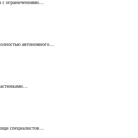
ов с ограничениями…
 полностью автономного…
 Участниками…
омощи специалистов…