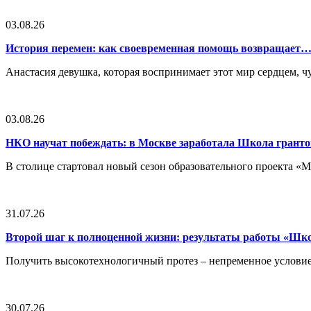
03.08.26
История перемен: как своевременная помощь возвращает
Анастасия девушка, которая воспринимает этот мир сердцем, чут
03.08.26
НКО научат побеждать: в Москве заработала Школа грант
В столице стартовал новый сезон образовательного проекта 
31.07.26
Второй шаг к полноценной жизни: результаты работы «Ш
Получить высокотехнологичный протез – непременное условие
30.07.26