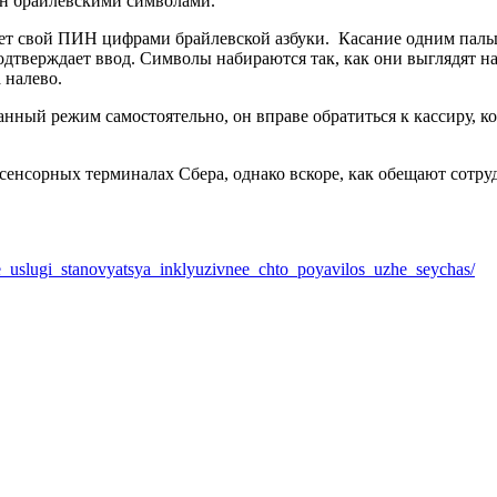
н брайлевскими символами.
ает свой ПИН цифрами брайлевской азбуки. Касание одним пальц
одтверждает ввод. Символы набираются так, как они выглядят на
 налево.
данный режим самостоятельно, он вправе обратиться к кассиру,
 сенсорных терминалах Сбера, однако вскоре, как обещают сотруд
ie_uslugi_stanovyatsya_inklyuzivnee_chto_poyavilos_uzhe_seychas/