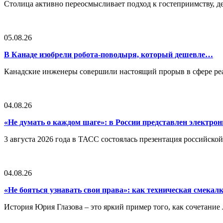
Столица активно переосмысливает подход к гостеприимству, 
05.08.26
В Канаде изобрели робота-поводыря, который дешевле…
Канадские инженеры совершили настоящий прорыв в сфере реа
04.08.26
«Не думать о каждом шаге»: в России представлен электр
3 августа 2026 года в ТАСС состоялась презентация российско
04.08.26
«Не бояться узнавать свои права»: как техническая смека
История Юрия Глазова – это яркий пример того, как сочетан