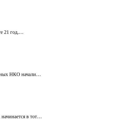
те 21 год,…
ванных НКО начали…
 начинается в тот…