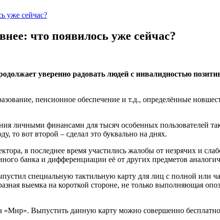
ь уже сейчас?
внее: что появилось уже сейчас?
, продолжает уверенно радовать людей с инвалидностью пози
азование, пенсионное обеспечение и т.д., определённые новшес
ния личными финансами для тысяч особенных пользователей таки
, то вот второй – сделал это буквально на днях.
ктора, в последнее время участились жалобы от незрячих и слаб
 иного банка и дифференциации её от других предметов аналогич
пустил специальную тактильную карту для лиц с полной или ча
бразная выемка на короткой стороне, не только выполняющая о
ма «Мир». Выпустить данную карту можно совершенно бесплатно