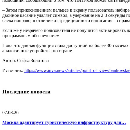
помощник, сообщающий о том, что ПИН-код может быть введё
– Затем прикосновением пальцев к экрану пользователь набир
двойное касание удаляет символ, а удержание на 2-3 секунды п
слева направо, в отличие от традиционного написания – справа
Если же у незрячего пользователя не получится активировать 
программным обеспечением.
Пока что данная функция стала доступной на более 30 тысячах
аналогичные устройства по стране.
Автор: Софья Золотова
Источник:
https://www.inva.news/articles/point_of_view/bankovsk
Последние новости
07.08.26
Москва адаптирует туристическую инфраструктуру для…