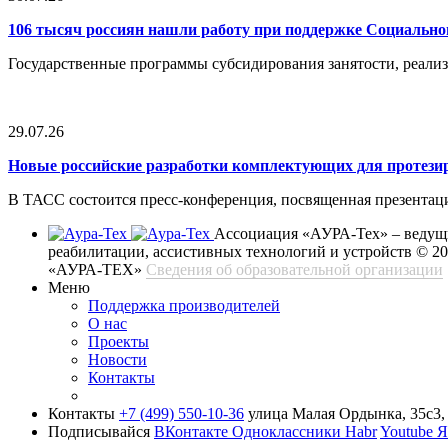
106 тысяч россиян нашли работу при поддержке Социальн
Государственные программы субсидирования занятости, реали
29.07.26
Новые российские разработки комплектующих для протези
В ТАСС состоится пресс-конференция, посвященная презентац
Ассоциация «АУРА-Тех» – ведущи
реабилитации, ассистивных технологий и устройств
© 2
«АУРА-ТЕХ»
Сведения об образовательной организации
Меню
Поддержка производителей
О нас
Проекты
Новости
Контакты
Контакты
+7 (499) 550-10-36
улица Малая Ордынка, 35с3, 
Подписывайся
ВКонтакте
Одноклассники
Habr
Youtube
Я