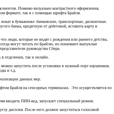
 клиентов. Помимо визуально контрастного оформления,
ном формате, так и с помощью шрифта Брайля.
 лежат в бумажнике: банковские, транспортные, дисконтные.
угого банка, кредитную от дебетовой, вставить карту в
что люди, которые не видят с рождения или раннего детства,
 всегда могут читать по Брайлю, но понимают выпуклые
представители руководства Сбера.
 в отделении, так и онлайн.
ое можно запустить после установки в нужный порт наушников.
ды и т.д.
реализации данных мер.
том Брайля на сенсорных терминалах. Это осуществляется по
ремя вводить ПИН-код, запускает специальный режим.
глу дисплея. После него должен запуститься голосовой