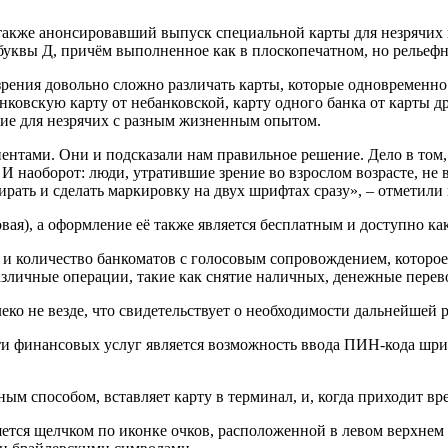
 также анонсировавший выпуск специальной карты для незрячих
 буквы Д, причём выполненное как в плоскопечатном, но рельеф
зрения довольно сложно различать карты, которые одновременно
ковскую карту от небанковской, карту одного банка от карты др
ние для незрячих с разным жизненным опытом.
нтами. Они и подсказали нам правильное решение. Дело в том, 
И наоборот: люди, утратившие зрение во взрослом возрасте, не
ать и сделать маркировку на двух шрифтах сразу», – отметили 
овая), а оформление её также является бесплатным и доступно как
ло и количество банкоматов с голосовым сопровождением, котор
зличные операции, такие как снятие наличных, денежные перево
ко не везде, что свидетельствует о необходимости дальнейшей 
финансовых услуг является возможность ввода ПИН-кода шриф
ым способом, вставляет карту в терминал, и, когда приходит в
тся щелчком по иконке очков, расположенной в левом верхнем у