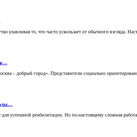
…
ко улавливая то, что часто ускользает от обычного взгляда. Нас
ов…
«Москва – добрый город». Представители социально ориентиро
колы…
 для успешной реабилитации. Но по-настоящему сложная работа