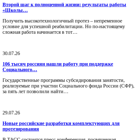
Второй шаг к полноценной жизни: результаты работы
«Школы…
Получить высокотехнологичный протез – непременное
условие для успешной реабилитации. Но по-настоящему
сложная работа начинается в тот…
30.07.26
106 тысяч россиян нашли работу при поддержке
Социального…
Государственные программы субсидирования занятости,
реализуемые при участии Социального фонда России (СФР),
за пять лет позволили найти…
29.07.26
Новые российские разработки комплектующих для
протезирования
В ТАСС состоится пресс-конференция, посвященная