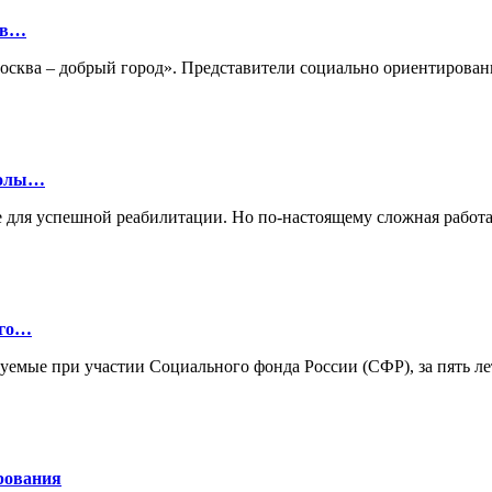
ов…
«Москва – добрый город». Представители социально ориентиро
колы…
 для успешной реабилитации. Но по-настоящему сложная работа
ого…
зуемые при участии Социального фонда России (СФР), за пять л
рования