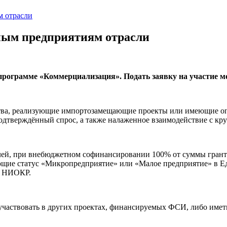
м отрасли
нным предприятиям отрасли
рограмме «Коммерциализация». Подать заявку на участие мож
тва, реализующие импортозамещающие проекты или имеющие оп
дтверждённый спрос, а также налаженное взаимодействие с кр
лей, при внебюджетном софинансировании 100% от суммы гранта,
ющие статус «Микропредприятие» или «Малое предприятие» в 
ю НИОКР.
участвовать в других проектах, финансируемых ФСИ, либо имет