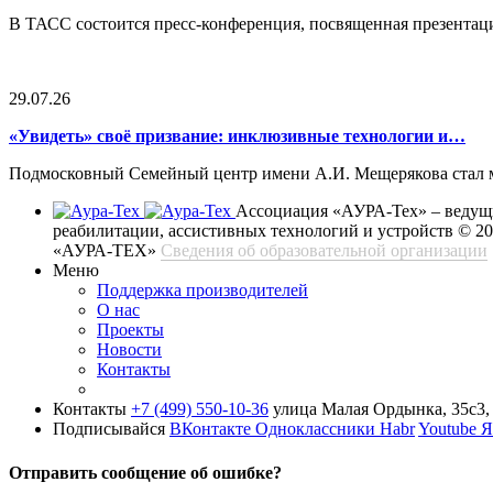
В ТАСС состоится пресс-конференция, посвященная презентац
29.07.26
«Увидеть» своё призвание: инклюзивные технологии и…
Подмосковный Семейный центр имени А.И. Мещерякова стал ме
Ассоциация «АУРА-Тех» – ведущи
реабилитации, ассистивных технологий и устройств
© 2
«АУРА-ТЕХ»
Сведения об образовательной организации
Меню
Поддержка производителей
О нас
Проекты
Новости
Контакты
Контакты
+7 (499) 550-10-36
улица Малая Ордынка, 35с3, 
Подписывайся
ВКонтакте
Одноклассники
Habr
Youtube
Я
Отправить сообщение об ошибке?