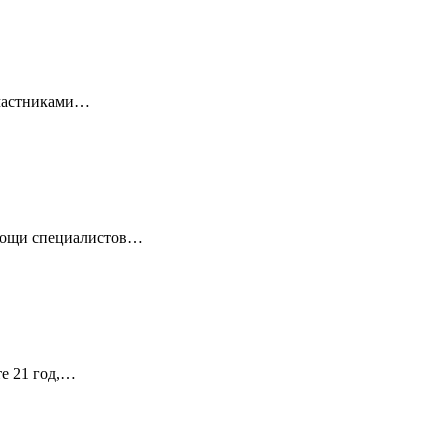
 Участниками…
омощи специалистов…
те 21 год,…