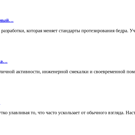
онный…
й разработки, которая меняет стандарты протезирования бедра.
лка…
ие личной активности, инженерной смекалки и своевременной п
…
ко улавливая то, что часто ускользает от обычного взгляда. Нас