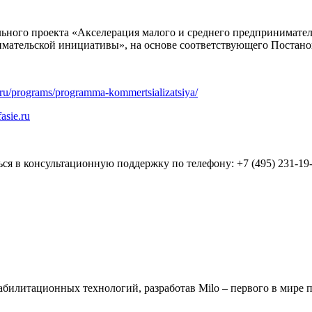
ьного проекта «Акселерация малого и среднего предпринимател
мательской инициативы», на основе соответствующего Постано
ie.ru/programs/programma-kommertsializatsiya/
fasie.ru
ся в консультационную поддержку по телефону: +7 (495) 231-19-0
билитационных технологий, разработав Milo – первого в мире