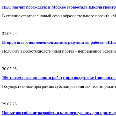
НКО научат побеждать: в Москве заработала Школа грант
В столице стартовал новый сезон образовательного проекта 
31.07.26
Второй шаг к полноценной жизни: результаты работы «Ш
Получить высокотехнологичный протез – непременное условие
30.07.26
106 тысяч россиян нашли работу при поддержке Социальн
Государственные программы субсидирования занятости, реали
29.07.26
Новые российские разработки комплектующих для протези