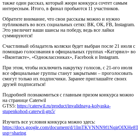
также один рассказ, который жюри конкурса сочтет самым
интересным. Итого, в финал пробьются 11 участников.
Обратите внимание, что свои рассказы можно и нужно
публиковать во всех социальных сетях: ВК, ОК, FB, Instagram.
Это увеличит ваши шансы на победу, ведь все лайки
суммируются!
Счастливый обладатель коляски будет выбран после 21 июля с
помощью голосования в официальных группах «Катэрвил» во
«Вконтакте», «Одноклассниках», Facebook и Instagram.
При этом, чтобы исключить накрутку голосов, с 21-ого июля
все официальные группы станут закрытыми – проголосовать
смогут только их подписчики. Заранее приглашайте своих
друзей подписаться!
Подробней познакомиться с главным призом конкурса можно
на странице Caterwil
GTS5:
https://caterwil.ru/product/invalidnaya-kolyaska-
stupenkohod-caterwil-gts5/
Изучить все условия конкурса можно здесь:
https://docs.google.com/document/d/1ImTKVNNN9f1NqirOIXHe
usp=sharing