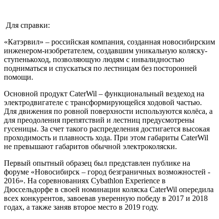
Для справки:
«Катэрвил» – российская компания, созданная новосибирским
инженером-изобретателем, создавшим уникальную коляску-
ступенькоход, позволяющую людям с инвалидностью
подниматься и спускаться по лестницам без посторонней
помощи.
Основной продукт CaterWil – функциональный вездеход на
электродвигателе с трансформирующейся ходовой частью.
Для движения по ровной поверхности используются колёса, а
для преодоления препятствий и лестниц предусмотрены
гусеницы. За счет такого распределения достигается высокая
проходимость и плавность хода. При этом габариты CaterWil
не превышают габаритов обычной электроколяски.
Первый опытный образец был представлен публике на
форуме «Новосибирск – город безграничных возможностей -
2016». На соревнованиях Cybathlon Experience в
Дюссельдорфе в своей номинации коляска CaterWil опередила
всех конкурентов, завоевав уверенную победу в 2017 и 2018
годах, а также заняв второе место в 2019 году.