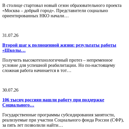
В столице стартовал новый сезон образовательного проекта
«Москва – добрый город». Представители социально
ориентированных НКО начали…
31.07.26
Второй шаг к полноценной жизни: результаты работы
«Школы…
Получить высокотехнологичный протез – непременное
условие для успешной реабилитации. Но по-настоящему
сложная работа начинается в тот…
30.07.26
106 тысяч россиян нашли работу при поддержке
Социального…
Государственные программы субсидирования занятости,
реализуемые при участии Социального фонда России (СФР),
за пять лет позволили найти…