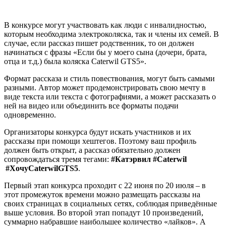
В конкурсе могут участвовать как люди с инвалидностью,
которым необходима электроколяска, так и члены их семей. В
случае, если рассказ пишет родственник, то он должен
начинаться с фразы «Если бы у моего сына (дочери, брата,
отца и т.д.) была коляска Caterwil GTS5».
Формат рассказа и стиль повествования, могут быть самыми
разными. Автор может продемонстрировать свою мечту в
виде текста или текста с фотографиями, а может рассказать о
ней на видео или объединить все форматы подачи
одновременно.
Организаторы конкурса будут искать участников и их
рассказы при помощи хештегов. Поэтому ваш профиль
должен быть открыт, а рассказ обязательно должен
сопровождаться тремя тегами:
#Катэрвил #Caterwil
#ХочуCaterwilGTS5
.
Первый этап конкурса проходит с 22 июня по 20 июля – в
этот промежуток времени можно размещать рассказы на
своих страницах в социальных сетях, соблюдая приведённые
выше условия. Во второй этап попадут 10 произведений,
суммарно набравшие наибольшее количество «лайков». А